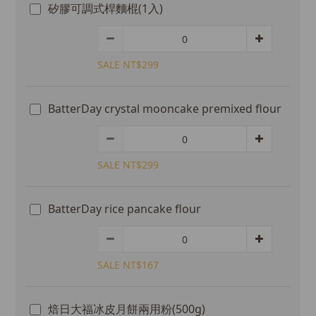
矽膠可調式桿麵棍(1入)
SALE NT$299
BatterDay crystal mooncake premixed flour
SALE NT$299
BatterDay rice pancake flour
SALE NT$167
焙日大福冰皮月餅兩用粉(500g)