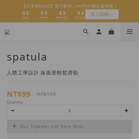
8
8
2
2
2
1
2
1
1
1
6
5
1
1
5
5
5
5
4
4
5
5
4
4
會員限定：常溫餡料「任選5件」免費幫你送到家🔥
【日本BRUNO】寶可夢😍／miffy🩷聯名電烤盤！
7
7
1
1
1
0
1
0
:
:
:
:
:
:
0
0
5
4
0
0
4
4
4
4
3
3
4
4
3
3
馬上跟團👉
限時免運⏰
6
6
9
9
0
0
0
0
Days
Days
Hours
Hours
Minutes
Minutes
Seconds
Seconds
4
3
3
3
3
3
2
2
3
3
2
2
5
9
5
9
9
8
9
8
3
2
2
2
2
2
1
1
2
2
1
1
4
8
4
8
8
7
8
7
2
1
1
1
1
1
0
0
1
1
0
0
＼2026全新口味／焙日餡料今年絕不能錯過🔥來去逛逛>>
3
7
3
7
7
6
7
6
1
0
0
0
0
0
0
0
2
6
2
6
6
5
6
5
0
1
5
1
5
5
4
5
4
會員限定：常溫餡料「任選5件」免費幫你送到家🔥
spatula
:
:
:
0
4
0
4
4
3
4
3
限時免運⏰
Days
Hours
Minutes
Seconds
3
3
3
2
3
2
2
2
2
1
2
1
人體工學設計 抹面更輕鬆滑順
1
1
1
0
1
0
0
0
0
0
NT$99
NT$120
Quantity
Buy Together and Save More