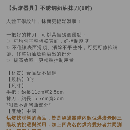
【烘焙器具】
不銹鋼奶油抹刀(8吋)
人體工學設計，抹面更輕鬆滑順！
一把好的抹刀，可以具備幾個優點：
✨
可均勻平整蛋糕表面，好控制厚度
✨
不僅讓表面滑順、消除不平整外，可更可修飾細
節、修整奶油邊角溢出的部分
✨
提高效率！更精準控制用量
【材質】食品級不鏽鋼
【規格】8吋
【尺寸】
手把：約長11cm寬2.5cm
抹刀：約長15.7cm寬3cm
*測量不含彎曲部分
*
【
產地
】
中國
烘焙找材料的商品，皆是經過
團隊內數位烘焙老師
三
階段的挑選與試用，加上四萬名的烘焙愛好者共同測