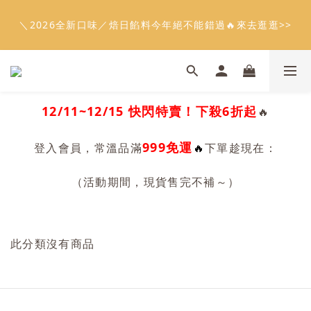
5
9
6
7
6
0
1
2
3
0
3
4
5
1
5
2
3
6
7
2
8
會員限定：常溫餡料「任選5件」免費幫你送到家🔥
4
8
5
6
9
5
0
1
2
2
3
4
＼2026全新口味／焙日餡料今年絕不能錯過🔥來去逛逛>>
:
:
:
0
4
1
2
5
6
1
7
限時免運⏰
3
7
4
5
8
9
4
0
1
1
2
3
日
時
分
秒
3
0
1
4
5
0
6
2
6
3
4
7
8
3
9
0
0
1
2
2
0
3
4
5
1
5
2
3
6
7
2
8
會員限定：常溫餡料「任選5件」免費幫你送到家🔥
0
1
1
2
3
4
:
:
:
0
4
1
2
5
6
1
7
限時免運⏰
0
0
1
2
3
日
時
分
秒
3
0
1
4
5
0
6
0
1
2
2
0
3
4
5
12/11~12/15 快閃特賣！
下殺6折起
🔥
0
1
1
2
3
4
0
0
1
2
3
999免運
入會員
🔥
登
，常溫品滿
下單趁現在：
0
1
2
0
1
（活動期間，現貨售完不補～）
0
此分類沒有商品