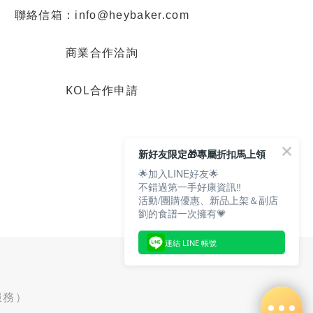
聯絡信箱：info@heybaker.com
商業合作洽詢
KOL合作申請
新好友限定🎁專屬折扣馬上領
🌟加入LINE好友🌟
不錯過第一手好康資訊‼️
活動/團購優惠、新品上架＆副店
劉的食譜一次擁有💗
連結 LINE 帳號
服務）