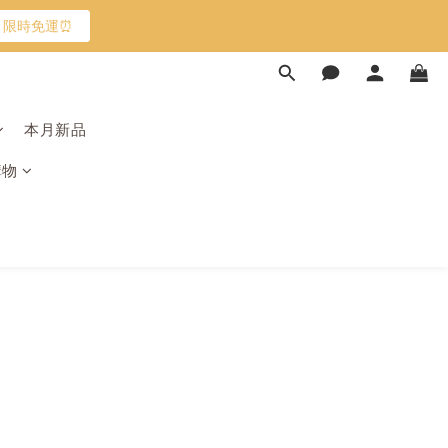
限時免運⏰
限時免運⏰
馬上跟團👉
本月新品
加入
購物
限時免運⏰