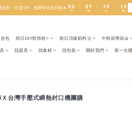
1
1
4
4
1
1
2
2
2
2
1
1
2
2
3
3
8
8
9
9
8
9
3
7
3
4
4
3
4
5
:
:
:
:
:
:
0
0
3
3
0
0
1
1
1
1
0
0
1
1
2
2
7
7
8
8
7
8
9
溫餡料「任選5件」免費幫你送到家🔥
溫餡料「任選5件」免費幫你送到家🔥
2
6
2
3
3
2
3
4
日
日
時
時
分
分
秒
秒
2
2
0
0
0
0
0
0
1
1
6
9
6
7
7
6
7
8
1
5
1
2
2
1
2
3
1
1
0
0
5
8
5
6
6
5
6
7
:
:
:
0
4
0
1
1
0
1
2
O】寶可夢😍／miffy🩷聯名電烤盤！
0
0
4
7
4
5
5
4
5
6
日
時
分
秒
3
0
0
0
1
3
6
3
4
4
3
4
5
2
0
組合包
焙日DIY烘焙粉⭐️
焙日頂級餡料🥇
中秋節專區🥮
LINE好友招募🔥／加入就送【焙日烘焙粉-$30折扣券】🎉>> 點我
2
5
2
3
3
2
3
4
1
1
4
1
2
2
1
2
3
0
具
找器具
找食材
找包裝
關於我們
第一次
:
:
:
0
3
0
1
1
0
1
2
溫餡料「任選5件」免費幫你送到家🔥
日
時
分
秒
2
0
0
0
1
1
0
0
師Ｘ
台灣手壓式瞬熱
封口機
團購