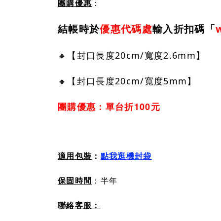
團購優惠
：
結帳時於
優惠代碼處
輸入折扣碼「
🔸【封口長度20cm/寬度2.6mm】
🔸【封口長度20cm/寬度5mm】
團購優惠：單台折100元
適用包裝
：
點我逛機封袋
：
保固時間
半年
聯絡客服：