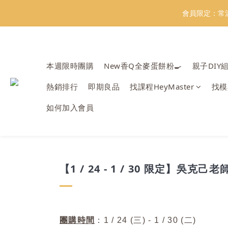
會員限定：常
會員限定：常
【日本BRUN
本週限時團購
New香Q全麥蛋餅粉🍳
親子DIY
＼
熱銷排行
即期良品
找課程HeyMaster
找模
會員限定：常
如何加入會員
【1 / 24 - 1 / 30 限定】
吳克己老
團購時間
：1 / 24 (三) - 1 / 30 (二)