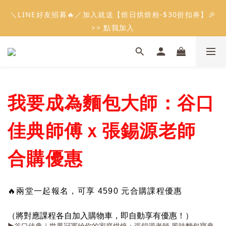
5
6
5
5
6
4
1
4
7
0
4
7
1
2
1
7
1
2
會員限定：常溫餡料「任選5件」免費幫你送到家🔥
＼LINE好友招募🔥／加入就送【焙日烘焙粉-$30折扣券】🎉
4
5
4
4
5
3
0
3
6
3
6
9
:
:
:
0
1
0
6
0
9
1
限時免運⏰
3
4
3
9
3
4
2
>> 點我加入
2
5
2
5
日
時
分
秒
8
0
5
8
0
2
3
2
8
2
3
1
1
4
1
4
7
4
7
1
2
1
7
1
2
會員限定：常溫餡料「任選5件」免費幫你送到家🔥
0
0
3
0
3
6
3
6
9
:
:
:
0
1
0
6
0
9
1
限時免運⏰
2
2
5
2
5
日
時
分
秒
8
0
5
8
0
1
1
4
1
4
7
4
7
0
0
3
0
3
6
3
6
2
我要成為麵包大師：谷口
2
5
2
5
1
1
4
1
4
0
0
3
0
3
佳典師傅ｘ張錫源老師
2
2
1
1
合購優惠
0
0
🔥兩堂一起報名，可享 4590 元合購課程優惠
（將對應課程各自加入購物車，即自動享有優惠！）
▶️谷口佳典｜世界冠軍給你的家庭烘焙＋張錫源老師 風味麵包寶典