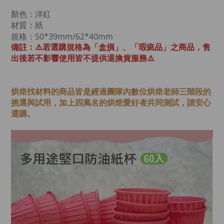
顏色：洋紅
材質：紙
規格：50*39mm/62*40mm
備註：⚠️若選購規格為「盒損」、「瑕疵品」之商品，售
出後若不影響使用皆不提供退換貨服務⚠️
烘焙找材料的商品皆是經過
團隊內數位烘焙老師
三階段的
挑選與試用，加上四萬名的烘焙愛好者共同測試，請安心
選購。