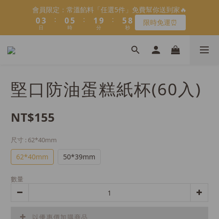
5
9
5
6
1
1
4
4
1
1
6
6
2
2
6
6
9
9
會員限定：常溫餡料「任選5件」免費幫你送到家🔥
會員限定：常溫餡料「任選5件」免費幫你送到家🔥
4
8
4
9
5
9
:
:
:
:
:
:
0
0
3
3
0
0
5
5
1
1
9
9
5
5
8
8
限時免運⏰
限時免運⏰
3
7
3
8
4
8
9
日
日
9
時
時
分
分
秒
秒
2
2
4
4
0
0
8
8
4
4
7
7
2
6
2
7
3
7
8
8
9
1
1
3
3
7
7
3
3
6
6
1
5
1
6
2
6
9
【日本BRUNO】寶可夢😍／miffy🩷聯名電烤盤！
7
7
8
0
0
2
2
6
6
2
2
5
5
:
:
:
0
4
0
5
1
9
5
8
馬上跟團👉
6
9
6
7
1
1
5
5
1
1
4
4
日
時
分
秒
3
4
0
8
4
7
5
8
5
6
0
0
4
4
0
0
3
3
2
3
7
3
6
＼LINE好友招募🔥／加入就送【焙日烘焙粉-$30折扣券】🎉
堅口防油蛋糕紙杯(60入)
4
7
4
9
5
9
3
3
2
2
1
2
6
2
5
3
6
3
8
4
8
>> 點我加入
2
2
1
1
0
1
5
1
4
2
5
2
7
3
7
1
1
0
0
0
4
0
3
NT$155
1
4
1
6
2
6
9
會員限定：常溫餡料「任選5件」免費幫你送到家🔥
0
0
3
2
:
:
:
0
3
0
5
1
9
5
8
限時免運⏰
2
1
日
時
分
秒
2
4
0
8
4
7
尺寸
: 62*40mm
1
0
1
3
7
3
6
0
62*40mm
50*39mm
0
2
6
2
5
1
5
1
4
數量
0
4
0
3
3
2
2
1
1
0
以優惠價加購商品