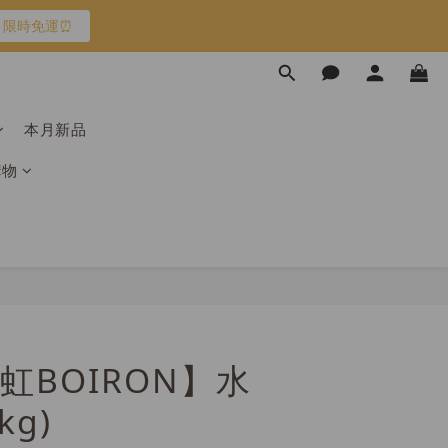
限時免運⏰
限時免運⏰
馬上跟團👉
本月新品
加入
購物
限時免運⏰
虹BOIRON】水
kg)