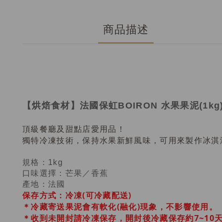
商品描述
【烘焙食材
】
法國保虹BOIRON 水果果泥(1kg
頂級餐廳及甜點店愛用品！
獨特冷凍技術，保持水果新鮮風味，可用來製作冰淇
規格：1kg
口味選擇：
芒果
／香蕉
產地：法國
保存方式：冷凍(可冷藏配送)
＊冷藏寄送果泥會有軟化(融化)現象，不影響使用。
＊收到未開封請冷凍保存，開封後冷藏保存約7~10