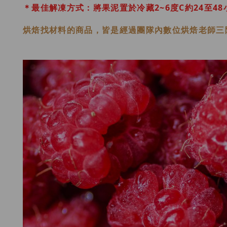
＊最佳解凍方式：將果泥置於冷藏2~6度C約24至
烘焙找材料的商品，皆是經過
團隊內數位烘焙老師
三