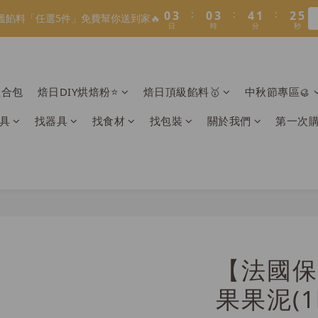
1
1
4
4
1
1
4
4
5
5
2
2
3
3
8
8
9
6
3
7
3
6
7
4
5
:
:
:
:
:
:
3
3
0
0
3
3
0
0
3
3
4
4
1
1
2
2
7
7
8
9
溫餡料「任選5件」免費幫你送到家🔥
溫餡料「任選5件」免費幫你送到家🔥
5
2
6
2
5
6
3
4
日
日
時
時
分
分
秒
秒
2
2
2
2
2
2
3
3
0
0
1
1
9
6
9
6
9
7
8
4
1
5
1
4
5
2
3
1
1
1
1
1
1
2
2
0
0
8
5
8
5
8
9
6
7
:
:
:
3
0
4
0
3
4
1
2
O】寶可夢😍／miffy🩷聯名電烤盤！
0
0
0
0
0
0
1
1
7
4
7
4
7
8
5
6
日
時
分
秒
2
3
2
3
0
1
0
0
6
3
6
3
6
7
4
5
1
2
1
2
0
組合包
焙日DIY烘焙粉⭐️
焙日頂級餡料🥇
中秋節專區🥮
LINE好友招募🔥／加入就送【焙日烘焙粉-$30折扣券】🎉>> 點我
5
2
5
2
5
6
3
4
0
1
0
1
4
1
4
1
4
5
2
3
0
0
具
找器具
找食材
找包裝
關於我們
第一次
:
:
:
3
0
3
0
3
4
1
2
溫餡料「任選5件」免費幫你送到家🔥
日
時
分
秒
2
2
2
3
0
1
1
1
1
2
0
0
0
0
1
0
【法國保
果果泥(1