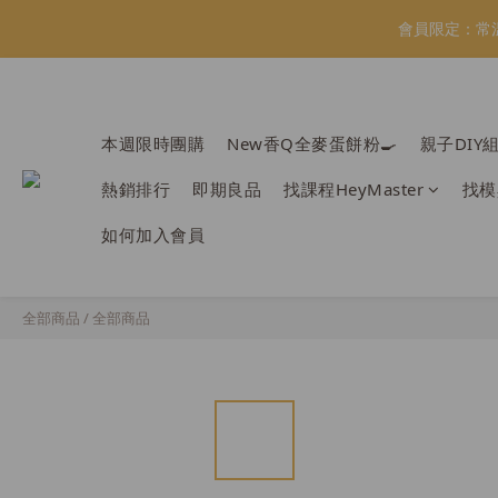
會員限定：常
會員限定：常
【日本BRUN
本週限時團購
New香Q全麥蛋餅粉🍳
親子DIY
＼
熱銷排行
即期良品
找課程HeyMaster
找模
會員限定：常
如何加入會員
全部商品
/
全部商品