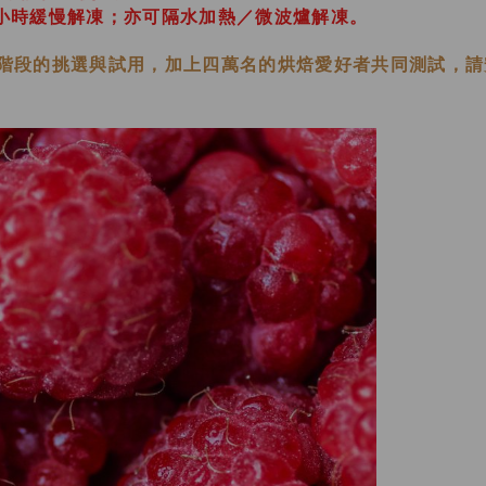
48小時緩慢解凍；亦可隔水加熱／微波爐解凍。
階段的挑選與試用，加上四萬名的烘焙愛好者共同測試，請