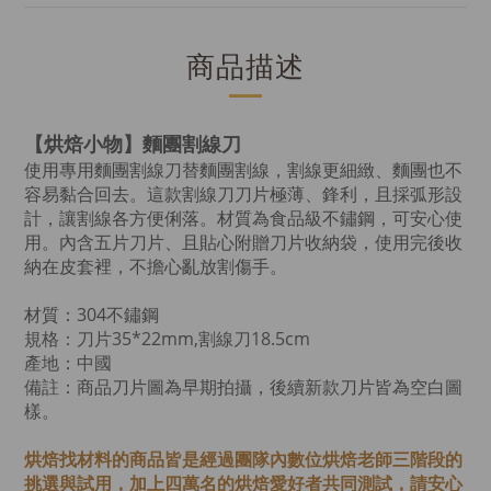
商品描述
【烘焙小物】麵團割線刀
使用專用麵團割線刀替麵團割線，割線更細緻、麵團也不
容易黏合回去。這款割線刀刀片極薄、鋒利，且採弧形設
計，讓割線各方便俐落。材質為食品級不鏽鋼，可安心使
用。內含五片刀片、且貼心附贈刀片收納袋，使用完後收
納在皮套裡，不擔心亂放割傷手。
材質：304不鏽鋼
規格：刀片35*22mm,割線刀18.5cm
產地：中國
備註：
商品刀片圖為早期拍攝，後續新款刀片皆為空白圖
樣。
烘焙找材料的商品皆是經過
團隊內數位烘焙老師
三階段的
挑選與試用，加上四萬名的烘焙愛好者共同測試，請安心