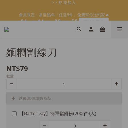
5
7
6
9
5
1
1
2
2
2
2
5
5
1
1
9
9
6
6
8
8
會員限定：常溫餡料「任選5件」免費幫你送到家🔥
會員限定：常溫餡料「任選5件」免費幫你送到家🔥
4
6
5
8
4
9
:
:
:
:
:
:
0
0
1
1
1
1
4
4
0
0
8
8
5
5
7
7
限時免運⏰
限時免運⏰
3
5
4
7
3
8
9
日
日
時
時
9
分
分
秒
秒
0
0
0
0
3
3
7
7
4
4
6
6
2
4
3
6
2
7
9
8
9
9
8
2
2
6
6
3
3
5
5
1
3
2
5
1
9
6
8
【日本BRUNO】寶可夢😍／miffy🩷聯名電烤盤！
7
8
8
7
1
1
5
5
2
2
4
4
:
:
:
0
2
1
4
0
8
5
7
馬上跟團👉
6
7
7
6
0
0
4
4
1
1
3
3
日
時
分
秒
1
0
3
7
4
6
5
6
6
9
5
3
3
0
0
2
2
0
2
6
3
5
＼LINE好友招募🔥／加入就送【焙日烘焙粉-$30折扣券】🎉
麵糰割線刀
4
5
5
8
4
9
2
2
1
1
1
5
2
4
3
4
4
7
3
8
>> 點我加入
1
1
0
0
0
4
1
3
2
3
3
6
2
7
9
0
0
3
0
2
NT$79
1
2
2
5
1
9
6
8
會員限定：常溫餡料「任選5件」免費幫你送到家🔥
2
1
:
:
:
0
1
1
4
0
8
5
7
限時免運⏰
數量
1
0
日
時
分
秒
0
0
3
7
4
6
0
2
6
3
5
1
5
2
4
0
4
1
3
以優惠價加購商品
3
0
2
2
1
【BatterDay】簡單鬆餅粉(200g*3入)
1
0
0