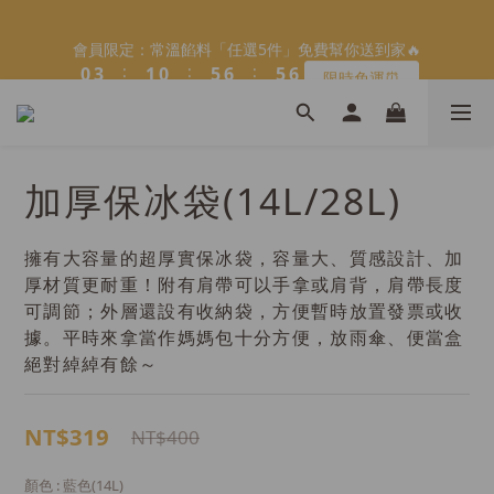
9
5
9
6
5
5
5
1
1
4
4
2
2
1
1
6
6
7
7
6
6
會員限定：常溫餡料「任選5件」免費幫你送到家🔥
會員限定：常溫餡料「任選5件」免費幫你送到家🔥
8
4
8
5
4
9
9
4
4
:
:
:
:
:
:
0
0
3
3
1
1
0
0
5
5
6
6
5
5
7
限時免運⏰
限時免運⏰
3
7
4
3
8
9
8
9
日
日
時
時
9
分
分
秒
秒
3
3
2
2
0
0
4
4
5
5
4
4
6
2
6
3
2
7
8
7
8
9
8
2
2
1
1
3
3
4
4
3
3
5
1
5
2
1
6
7
6
【日本BRUNO】寶可夢😍／miffy🩷聯名電烤盤！
7
8
7
1
1
0
0
2
2
3
3
2
2
4
:
:
:
0
4
1
0
5
6
5
馬上跟團👉
6
9
7
6
0
0
1
1
2
2
1
1
日
時
分
秒
3
3
0
4
5
4
9
5
8
6
5
0
0
1
1
0
0
2
2
3
4
3
8
加厚保冰袋(14L/28L)
4
7
5
4
9
9
0
0
1
1
2
3
2
＼2026全新口味／焙日餡料今年絕不能錯過🔥來去逛逛>>
7
3
6
4
3
8
9
8
0
0
1
2
1
6
2
5
3
2
7
8
7
0
1
0
5
1
4
2
1
6
7
6
擁有大容量的超厚實保冰袋，容量大、質感設計、加
會員限定：常溫餡料「任選5件」免費幫你送到家🔥
0
4
:
:
:
0
3
1
0
5
6
5
厚材質更耐重！附有肩帶可以手拿或肩背，肩帶長度
限時免運⏰
日
時
分
秒
3
2
0
4
5
4
可調節；外層還設有收納袋，方便暫時放置發票或收
2
1
3
4
3
據。平時來拿當作媽媽包十分方便，放雨傘、便當盒
1
0
2
3
2
絕對綽綽有餘～
0
1
2
1
0
1
0
0
NT$319
NT$400
顏色
: 藍色(14L)