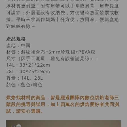
厚材質更耐重！附有肩帶可以手拿或肩背，肩帶長度
可調節；外層還設有收納袋，方便暫時放置發票或收
據。平時來拿當作媽媽十分方便，放雨傘、便當盒絕
對綽綽有餘～
產品規格
產地：中國
材質：斜紋複合布+5mm珍珠棉+PEVA膜
尺寸（因手工測量，難免有誤差請見諒）：
14L：33*21*22cm
28
L：40*25*29cm
容量：14L、28L
顏色：藍色/粉色
烘焙找材料的商品，皆是經過
團隊內數位烘焙老師
三
階段的挑選與試用，加上四萬名的烘焙愛好者共同測
試，請安心選購。