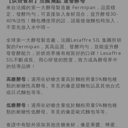
【烘焙食材】法國滿點 速發酵母
來自法國的第一大酵母製造廠 Fermipan，品質穩
定，發酵均勻，可直接加入食材混合，提升酵母30-
40%活性！麵包機使用的話，請最後做麵包時加入，
不需先放入水中唷～
全球第一大酵母製造廠，法國Lesaffre SIL 集團所研
製的Fermipan，其高品質、發酵均勻，並能提升酵
母發酵能力，於烘焙界擁有相當好的口碑！Lesaffre
SIL不斷成長、用心研發的態度，致力成為酵母界中
的領導品牌！
高糖酵母：
適用在砂糖含量高於麵粉用量5%麵包種
類的耐糖性高酵母。常見的像是甜麵包以及其他台式
或日式麵包等等。
低糖酵母：
適用在砂糖含量低於麵粉用量5%麵包種
類的耐糖性低酵母。常見的像是歐式麵包等等。
食譜中有額外添加其他含糖食材，像是果醬、蜂蜜、