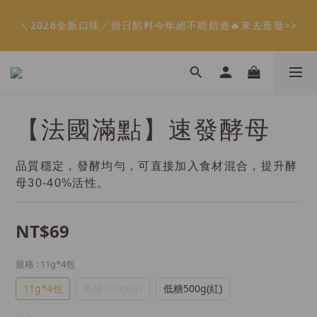
5
9
6
7
9
0
0
3
3
0
3
3
2
6
1
5
2
3
6
6
5
9
會員限定：常溫餡料「任選5件」免費幫你送到家🔥
4
8
5
6
9
9
8
2
2
2
2
1
5
＼2026全新口味／焙日餡料今年絕不能錯過🔥來去逛逛>>
:
:
:
0
4
1
2
5
5
4
8
限時免運⏰
3
7
4
5
8
8
7
1
1
1
1
0
4
日
時
分
秒
3
0
1
4
4
3
7
2
6
3
4
7
7
6
0
0
0
0
3
2
0
3
3
2
6
1
5
2
3
6
6
5
9
會員限定：常溫餡料「任選5件」免費幫你送到家🔥
2
1
2
2
1
5
:
:
:
0
4
1
2
5
5
4
8
限時免運⏰
1
0
1
1
0
4
日
時
分
秒
3
0
1
4
4
3
7
0
0
0
3
2
0
3
3
2
6
【法國滿點】速發酵母
2
1
2
2
1
5
1
0
1
1
0
4
0
0
0
3
品質穩定，發酵均勻，可直接加入食材混合，提升酵
2
母30-40%活性。
1
0
NT$69
規格
: 11g*4包
11g*4包
高糖500g(咖)
低糖500g(紅)