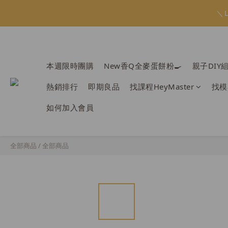
會員限定：常
＼
會員限定：常
本週限時團購
New香Q全麥蛋餅粉🍳
親子DIY
熱銷排行
即期良品
找課程HeyMaster
找模
如何加入會員
全部商品
/
全部商品