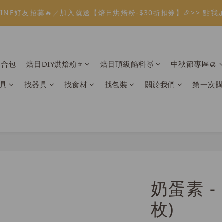
1
4
1
2
5
1
2
1
0
3
6
3
4
7
3
4
3
2
2
:
:
:
0
3
0
1
4
0
1
0
溫餡料「任選5件」免費幫你送到家🔥
LINE好友招募🔥／加入就送【焙日烘焙粉-$30折扣券】🎉>> 點我
2
5
2
3
6
2
3
2
1
1
日
時
分
秒
2
0
3
0
1
4
1
2
5
1
2
1
0
0
1
2
:
:
:
0
3
0
1
4
0
1
0
溫餡料「任選5件」免費幫你送到家🔥
0
1
日
時
分
秒
2
0
3
0
0
1
2
組合包
焙日DIY烘焙粉⭐️
焙日頂級餡料🥇
中秋節專區🥮
0
1
0
具
找器具
找食材
找包裝
關於我們
第一次
奶蛋素 -
枚)