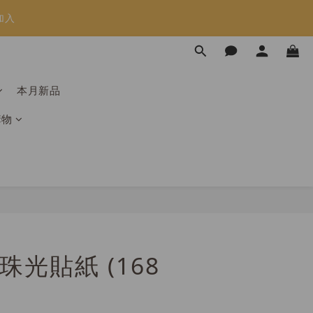
加入
限時免運⏰
限時免運⏰
本月新品
購物
 珠光貼紙 (168