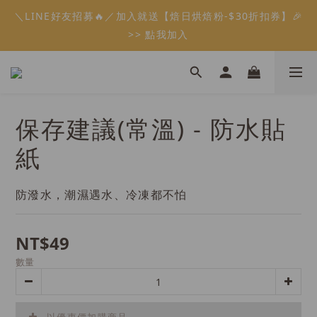
5
7
5
9
9
6
1
0
1
4
2
2
3
1
3
1
7
5
5
6
2
會員限定：常溫餡料「任選5件」免費幫你送到家🔥
＼LINE好友招募🔥／加入就送【焙日烘焙粉-$30折扣券】🎉
4
6
4
8
8
9
5
0
0
3
1
1
2
:
:
:
0
2
0
6
4
4
5
1
限時免運⏰
3
5
3
9
7
7
8
4
>> 點我加入
2
0
0
1
日
時
分
秒
1
5
3
3
4
0
2
4
2
8
6
6
7
3
1
0
0
4
2
2
3
1
3
1
7
5
5
6
2
會員限定：常溫餡料「任選5件」免費幫你送到家🔥
0
3
1
1
2
:
:
:
0
2
0
6
4
4
5
1
限時免運⏰
2
0
0
1
日
時
分
秒
1
5
3
3
4
0
1
0
0
4
2
2
3
保存建議(常溫) - 防水貼
0
3
1
1
2
2
0
0
1
紙
1
0
0
防潑水，潮濕遇水、冷凍都不怕
NT$49
數量