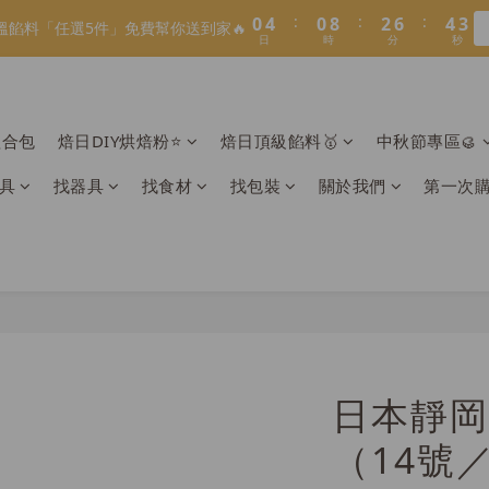
1
1
5
5
1
1
9
9
3
3
7
7
5
5
8
8
2
2
9
3
8
3
5
9
7
4
:
:
:
:
:
:
0
0
4
4
0
0
8
8
2
2
6
6
4
4
7
7
9
溫餡料「任選5件」免費幫你送到家🔥
溫餡料「任選5件」免費幫你送到家🔥
1
1
8
2
7
2
4
8
6
3
日
日
時
時
分
分
秒
秒
3
3
7
7
1
1
5
5
3
3
6
6
8
0
0
7
1
6
1
9
3
7
5
2
2
2
6
6
0
0
4
4
2
2
5
9
5
7
9
:
:
:
6
0
5
0
8
2
6
4
O】寶可夢😍／miffy🩷聯名電烤盤！
1
1
1
5
5
3
3
1
1
4
8
4
6
8
日
時
分
秒
5
4
7
1
5
3
0
0
0
4
4
2
2
0
0
3
7
3
5
9
7
4
3
6
0
4
2
組合包
焙日DIY烘焙粉⭐️
焙日頂級餡料🥇
中秋節專區🥮
＼2026全新口味／焙日餡料今年絕不能錯過🔥來去逛逛>>
3
3
1
1
2
6
2
4
8
6
3
2
5
3
1
2
2
0
0
1
5
1
9
3
7
5
2
1
4
2
0
具
找器具
找食材
找包裝
關於我們
第一次
1
1
:
:
:
0
4
0
8
2
6
4
溫餡料「任選5件」免費幫你送到家🔥
1
0
3
1
日
時
分
秒
0
0
3
7
1
5
3
0
2
0
2
6
0
4
2
1
1
5
3
1
0
0
4
2
0
3
1
2
0
1
0
日本靜岡
（14號