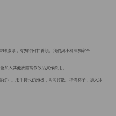
茶香味濃厚，有獨特回甘香韻。我們與小柳津獨家合
議會加入其他液體當作飲品實作飲用。
自己的喜好）。用手持式奶泡機，均匀打散。準備杯子，加入冰