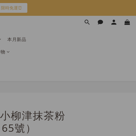
限時免運⏰
限時免運⏰
馬上跟團👉
本月新品
購物
限時免運⏰
小柳津抹茶粉
／65號）