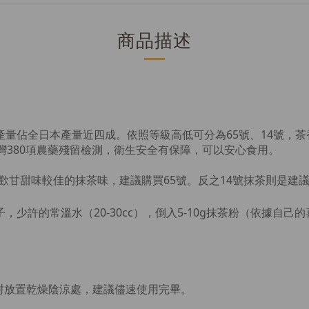
商品描述
產量佔全日本產量近四成。依照等級高低可分為65號、14號，
台灣380項農藥殘留檢測，衛生安全有保障，可以安心食用。
歡甘甜味較佳的抹茶味，建議購買65號。反之14號抹茶則是建
，少許的常溫水（20-30cc），倒入5-10g抹茶粉（依據
封放置乾燥陰涼處，建議儘速使用完畢。