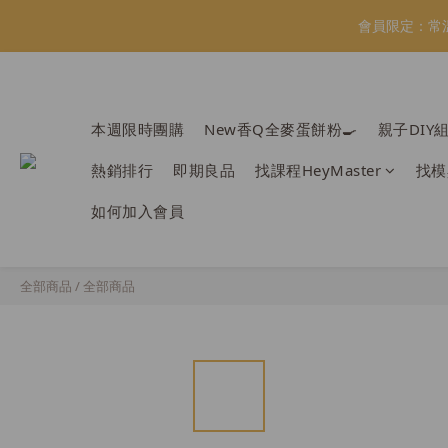
會員限定：常
會員限定：常
【日本BRUN
本週限時團購
New香Q全麥蛋餅粉🍳
親子DIY
熱銷排行
即期良品
找課程HeyMaster
找模
會員限定：常
如何加入會員
全部商品
/
全部商品