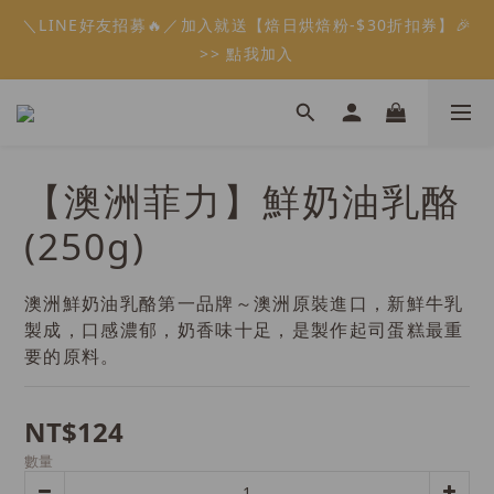
1
4
1
0
5
3
6
3
7
5
6
>> 點我加入
1
4
1
8
5
3
4
9
0
1
會員限定：常溫餡料「任選5件」免費幫你送到家🔥
0
3
0
4
2
5
2
9
6
4
5
:
:
:
0
3
0
7
4
2
3
8
0
限時免運⏰
2
3
日
時
分
秒
1
4
1
8
5
3
4
9
會員限定：常溫餡料「任選5件」免費幫你送到家🔥
2
6
3
1
2
7
1
2
:
:
:
0
3
0
7
4
2
3
8
1
5
2
0
1
6
限時免運⏰
0
1
日
時
分
秒
2
6
3
1
2
7
0
4
1
0
5
0
1
5
2
0
1
6
3
0
4
0
4
1
0
5
2
3
【澳洲菲力】鮮奶油乳酪
3
0
4
1
2
2
3
0
1
(250g)
1
2
0
0
1
0
澳洲鮮奶油乳酪第一品牌～澳洲原裝進口，新鮮牛乳
製成，口感濃郁，奶香味十足，是製作起司蛋糕最重
要的原料。
NT$124
數量