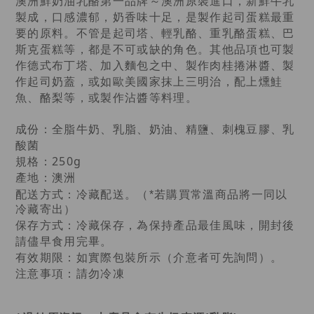
澳洲鮮奶油乳酪第一品牌～澳洲原裝進口，新鮮牛乳
製成，口感濃郁，奶香味十足，是製作起司蛋糕最重
要的原料。不管是起司塔、輕乳酪、重乳酪蛋糕、巴
斯克蛋糕等，都是不可或缺的角色。其他品項也可製
作德式布丁塔、加入麵包之中、製作肉桂捲淋醬、製
作起司奶蓋，或如歐美國家抹上三明治，配上燻鮭
魚、酪梨等，或製作沾醬等料理。
成份：全脂牛奶、乳脂、奶油、精鹽、刺槐豆膠、乳
酸菌
規格：250g
產地：澳洲
。（
配送方式：冷藏配送
*若購買常溫商品將一同以
冷藏寄出）
保存方式：冷藏保存，為保持產品最佳風味，開封後
請儘早食用完畢。
有效期限：如實際包裝所示（介意者可先詢問）。
注意事項：請勿冷凍