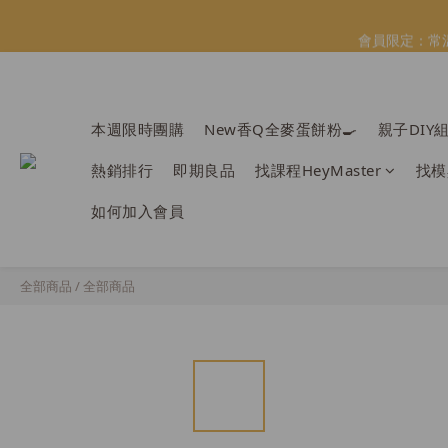
會員限定：常
會員限定：常
【日本BRUN
本週限時團購
New香Q全麥蛋餅粉🍳
親子DIY
＼
熱銷排行
即期良品
找課程HeyMaster
找模
會員限定：常
如何加入會員
全部商品
/
全部商品