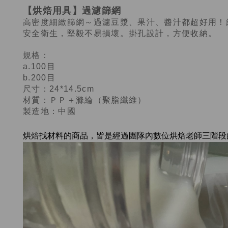
【烘焙用具】過濾篩網
高密度細緻篩網～過濾豆漿、果汁、醬汁都超好用！
安全衛生，堅毅不易損壞。掛孔設計，方便收納。
規格：
a.100目
b.200目
尺寸：24*14.5cm
材質：ＰＰ＋滌綸（聚脂纖維）
製造地：中國
烘焙找材料的商品，皆是經過
團隊內數位烘焙老師
三階段