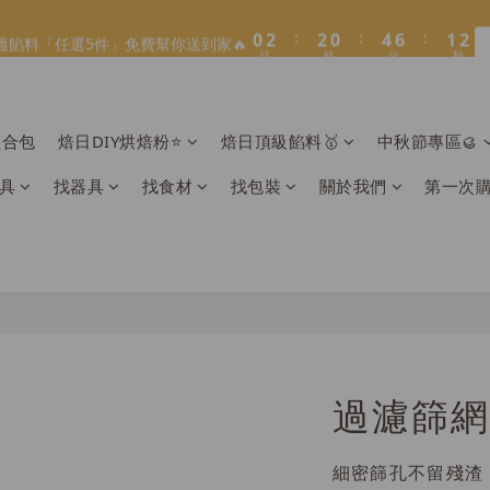
1
1
3
3
3
3
1
1
5
5
7
7
2
2
1
1
8
8
9
8
3
6
5
3
7
9
4
3
:
:
:
:
:
:
0
0
2
2
2
2
0
0
4
4
6
6
1
1
0
0
7
9
9
7
8
7
溫餡料「任選5件」免費幫你送到家🔥
溫餡料「任選5件」免費幫你送到家🔥
2
5
4
2
6
8
3
2
日
日
時
時
分
分
秒
秒
1
1
1
1
3
3
5
5
0
0
6
8
8
6
7
6
1
4
3
1
5
7
2
1
0
0
0
0
2
2
4
4
5
7
7
5
9
6
5
:
:
:
0
3
2
0
4
6
1
0
O】寶可夢😍／miffy🩷聯名電烤盤！
1
1
3
3
4
6
6
4
8
5
4
日
時
分
秒
2
1
3
5
0
0
0
2
2
3
5
5
3
7
9
4
3
1
0
2
4
組合包
焙日DIY烘焙粉⭐️
焙日頂級餡料🥇
中秋節專區🥮
LINE好友招募🔥／加入就送【焙日烘焙粉-$30折扣券】🎉>> 點我
1
1
2
4
4
2
6
8
3
2
0
1
3
0
0
1
3
3
1
5
7
2
1
0
2
具
找器具
找食材
找包裝
關於我們
第一次
:
:
:
0
2
2
0
4
6
1
0
溫餡料「任選5件」免費幫你送到家🔥
1
日
時
分
秒
1
1
3
5
0
0
0
0
2
4
1
3
0
2
1
0
過濾篩網
細密篩孔不留殘渣