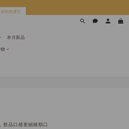
限時免運⏰
限時免運⏰
馬上跟團👉
本月新品
加入
購物
限時免運⏰
，飲品口感更細緻順口