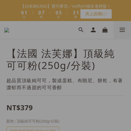
2
2
8
8
8
8
5
3
1
1
1
2
1
1
1
8
8
1
1
6
6
4
4
會員限定：常溫餡料「任選5件」免費幫你送到家🔥
【日本BRUNO】寶可夢😍／miffy🩷聯名電烤盤！
8
1
1
7
7
7
7
4
2
0
:
:
:
:
:
:
0
0
1
0
0
0
7
7
0
0
5
5
3
3
7
馬上跟團👉
限時免運⏰
0
0
6
6
6
6
9
3
1
日
日
時
時
分
分
秒
秒
0
6
6
4
4
2
2
6
5
5
5
5
8
2
0
5
5
3
3
1
1
5
＼LINE好友招募🔥／加入就送【焙日烘焙粉-$30折扣券】🎉
4
4
4
4
9
7
1
4
4
2
2
0
0
4
3
3
3
3
8
6
>> 點我加入
0
3
3
1
1
3
2
2
2
9
2
7
5
2
2
0
0
2
1
1
1
8
1
6
4
會員限定：常溫餡料「任選5件」免費幫你送到家🔥
【法國 法芙娜】頂級純
1
1
1
:
:
:
0
0
0
7
0
5
3
限時免運⏰
0
0
0
日
時
分
秒
6
4
2
可可粉(250g/分裝)
5
3
1
4
2
0
3
1
超品質頂級純可可，製成蛋糕、布朗尼、餅乾，有著
2
0
濃郁而不過甜的可可香醇
1
0
NT$379
顏色
: 頂級純可可粉(250g/分裝)