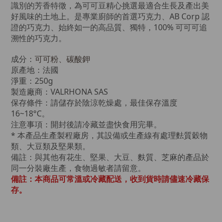
識別的芳香特徵，為可可豆精心挑選最適合生長及產出美
好風味的土地上。是專業廚師的首選巧克力、
AB Corp 認
證的巧克力、
始終如一的高品質、獨特，
100% 可可可追
溯性的巧克力。
成分：
可可粉、碳酸鉀
原產地：法國
淨重：250g
製造廠商：VALRHONA SAS
保存條件：請儲存於陰涼乾燥處，最佳保存溫度
16~18°C。
注意事項：開封後請冷藏並盡快食用完畢。
* 本產品生產製程廠房，其設備或生產線有處理
麮質穀物
類、大豆類及堅果類。
備註：與其他有花生、堅果、大豆、麩質、芝麻的產品於
同一分裝廠生產，食物過敏者請留意。
備註：本商品可常溫或冷藏配送，收到貨時請儘速冷藏保
存。