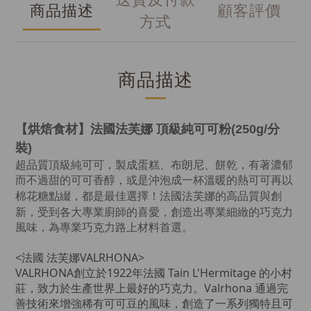
商品描述
顧客評價
方式
商品描述
【烘焙食材】法國法芙娜 頂級純可可粉(250g/分
裝)
超品質頂級純可可，製成蛋糕、布朗尼、餅乾，有著濃郁
而不過甜的可可香醇，或是沖泡成一杯溫暖的熱可可再以
法國法芙娜的高品質與創
棉花糖點綴，都是最佳選擇！
新，受到各大專業廚師的喜愛，創造出專業細緻的巧克力
風味，為專業巧克力路上材料首選。
<法國 法芙娜VALRHONA>
VALRHONA創立於1922年法國 Tain L'Hermitage 的小村
莊，致力於生產世界上最好的巧克力。Valrhona 通過完
善技術來增強稀有可可豆的風味，創造了一系列獨特且可