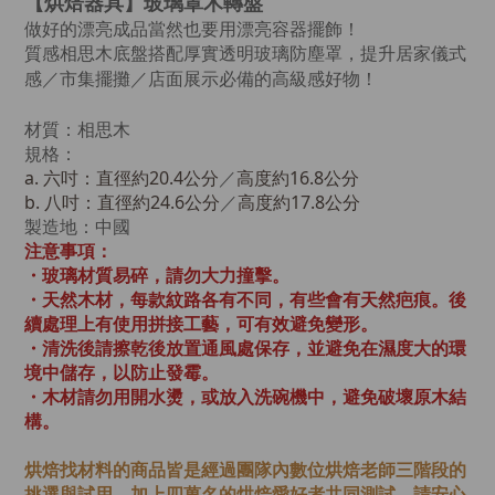
【烘焙器具】玻璃罩木轉盤
做好的漂亮成品當然也要用漂亮容器擺飾！
質感相思木底盤搭配厚實透明玻璃防塵罩，提升居家儀式
感／市集擺攤／店面展示必備的高級感好物！
材質：相思木
規格：
a. 六吋：直徑約20.4公分
／
高度約16.8公分
b. 八吋：
直徑約24.6公分
／
高度約17.8公分
製造地：中國
注意事項：
・玻璃材質易碎，請勿大力撞擊。
・天然木材，每款紋路各有不同，有些會有天然疤痕。後
續處理上有使用拼接工藝，可有效避免變形。
・清洗後請擦乾後放置通風處保存，並避免在濕度大的環
境中儲存，以防止發霉。
・木材請勿用開水燙，或放入洗碗機中，避免破壞原木結
構。
烘焙找材料的商品皆是經過
團隊內數位烘焙老師
三階段的
挑選與試用，加上四萬名的烘焙愛好者共同測試，請安心