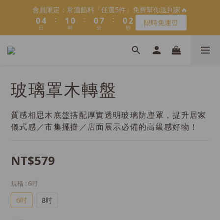
5
6
5
5
5
3
3
6
1
1
5
5
2
2
1
1
1
1
8
8
1
1
會員限定：常溫餡料「任選5件」免費幫你送到家🔥
會員限定：常溫餡料「任選5件」免費幫你送到家🔥
4
9
5
4
4
4
2
2
5
:
:
:
:
:
:
0
0
4
4
1
1
0
0
0
0
7
7
0
0
限時免運⏰
限時免運⏰
3
8
4
3
3
3
1
1
9
日
日
時
時
9
9
分
分
9
秒
秒
4
3
3
0
0
6
6
2
7
3
2
2
9
2
0
0
8
9
8
8
8
3
2
2
5
5
1
6
2
1
1
8
1
【日本BRUNO】寶可夢😍／miffy🩷聯名電烤盤！
9
7
8
7
7
7
2
1
1
4
4
:
:
:
0
5
1
0
0
7
0
8
馬上跟團👉
6
7
6
6
6
1
0
0
3
3
日
時
分
秒
4
0
6
7
5
9
6
5
5
5
0
2
2
3
5
6
玻璃罩木轉盤
4
8
5
4
4
4
1
1
2
4
＼2026全新口味／焙日餡料今年絕不能錯過🔥來去逛逛>>
5
3
7
4
3
3
3
0
0
1
3
4
2
6
3
2
2
9
2
0
2
3
1
5
2
1
1
8
1
質感相思木底盤搭配厚實透明玻璃防塵罩，提升居家
會員限定：常溫餡料「任選5件」免費幫你送到家🔥
1
2
:
:
:
0
4
1
0
0
7
0
儀式感／市集擺攤／店面展示必備的高級感好物！
限時免運⏰
0
1
日
時
分
秒
3
0
6
0
2
5
NT$579
1
4
0
3
2
規格
: 6吋
1
6吋
8吋
0