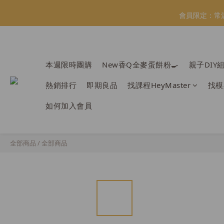
會員限定：常
會員限定：常
【日本BRUN
本週限時團購
New香Q全麥蛋餅粉🍳
親子DIY
熱銷排行
即期良品
找課程HeyMaster
找模
會員限定：常
如何加入會員
全部商品
/
全部商品