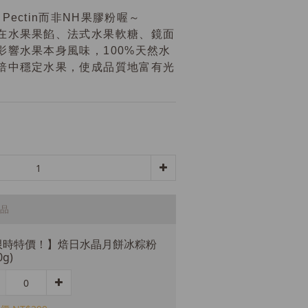
 Pectin而非NH果膠粉喔～
在水果果餡、法式水果軟糖、鏡面
影響水果本身風味，100%天然水
焙中穩定水果，使成品質地富有光
品
限時特價！】焙日水晶月餅冰粽粉
0g)