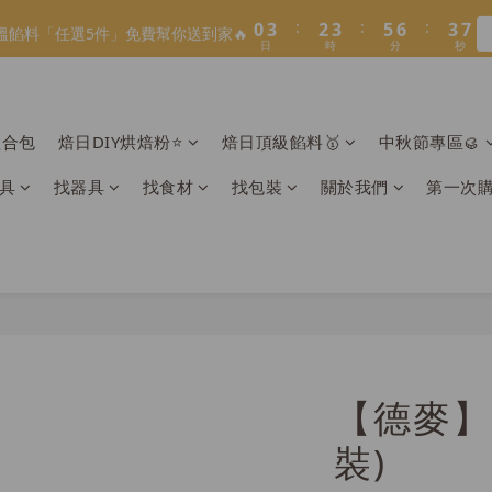
1
1
4
4
3
3
4
4
6
6
7
7
4
4
8
9
3
7
5
6
8
9
6
6
6
:
:
:
:
:
:
0
0
3
3
2
2
3
3
5
5
6
6
3
3
7
9
溫餡料「任選5件」免費幫你送到家🔥
溫餡料「任選5件」免費幫你送到家🔥
8
2
6
4
5
7
8
5
日
日
時
時
分
分
秒
秒
5
5
2
2
1
1
2
2
4
4
5
5
2
2
6
9
8
9
9
7
1
5
3
4
6
7
4
4
4
1
1
0
0
1
1
3
3
4
4
1
1
5
8
7
8
8
6
:
:
:
0
4
2
3
5
6
3
O】寶可夢😍／miffy🩷聯名電烤盤！
3
3
0
0
0
0
2
2
3
3
0
0
4
7
6
7
9
7
日
時
分
秒
5
3
1
2
4
5
2
2
2
9
1
1
2
2
3
6
5
6
8
9
6
4
2
0
1
3
4
1
1
1
組合包
焙日DIY烘焙粉⭐️
焙日頂級餡料🥇
中秋節專區🥮
＼2026全新口味／焙日餡料今年絕不能錯過🔥來去逛逛>>
8
0
0
1
1
2
5
4
5
7
8
5
3
1
0
2
3
0
0
0
7
0
0
1
4
3
4
6
7
4
2
0
1
2
具
找器具
找食材
找包裝
關於我們
第一次
6
:
:
:
0
3
2
3
5
6
3
1
溫餡料「任選5件」免費幫你送到家🔥
0
1
日
時
分
秒
5
2
1
2
4
5
2
0
0
4
1
0
1
3
4
1
3
0
0
2
3
0
2
1
2
1
0
1
0
0
【德麥】果
裝)