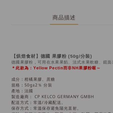
商品描述
【烘焙食材】德國
果膠粉 (50g/分裝)
德國果膠粉，可用在水果果餡、法式水果軟糖、鏡面
＊此款為：Yellow Pectin而非NH果膠粉喔～
成分：
柑橘果膠、蔗糖
規格：50g
±2％ 分裝
產地：
法國
製造廠商： CP KELCO GERMANY GMBH
配送方式：常溫/冷藏配送
。
保存方式：
常溫保存避免陽光直射。