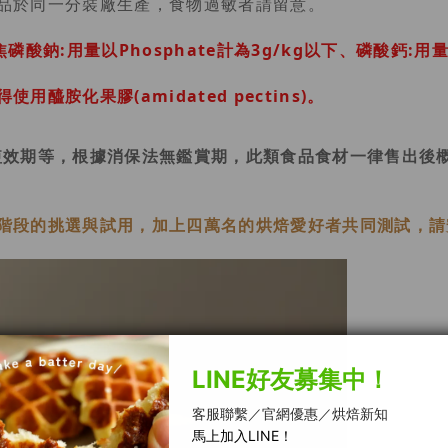
品於同一分裝廠生產，食物過敏者請留意。
鈉:用量以Phosphate計為3g/kg以下、磷酸鈣:用量以
用醯胺化果膠(amidated pectins)。
短效期等，根據消保法無鑑賞期，此類食品食材一律售出後
階段的挑選與試用，加上四萬名的烘焙愛好者共同測試，請