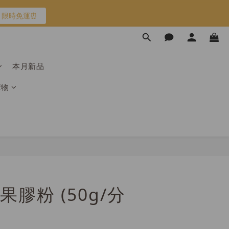
限時免運⏰
限時免運⏰
馬上跟團👉
本月新品
購物
限時免運⏰
膠粉 (50g/分