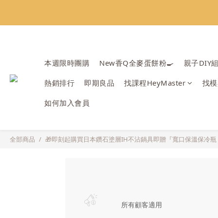
會員限定：常
會員限定：常
本週限時團購
New香Q全麥蛋餅粉🍳
親子DIY
熱銷排行
即期良品
找課程HeyMaster
找模
如何加入會員
全部商品
🎁即刻起購買日本鑽石塗層IH不沾鍋具即贈『寬口保溫保冷瓶 SB
所有顧客適用