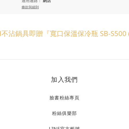
適用通路：
網店
條款與細則
不沾鍋具即贈『寬口保溫保冷瓶 SB-S500
加入我們
臉書粉絲專頁
粉絲俱樂部
LINE官方帳號