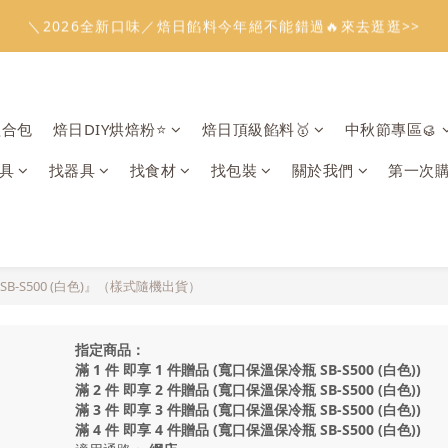
1
5
1
7
6
2
6
9
0
2
1
1
4
3
7
3
9
8
4
8
3
4
3
3
6
:
:
:
0
4
0
6
5
1
5
8
溫餡料「任選5件」免費幫你送到家🔥
＼2026全新口味／焙日餡料今年絕不能錯過🔥來去逛逛>>
1
0
0
3
2
6
2
8
7
3
7
2
3
2
2
5
日
時
分
秒
3
5
4
0
4
7
0
2
1
5
1
7
6
2
6
9
1
2
1
1
4
2
4
3
3
6
1
:
:
:
0
4
0
6
5
1
5
8
溫餡料「任選5件」免費幫你送到家🔥
0
1
0
0
3
1
3
2
2
5
日
時
分
秒
0
3
5
4
0
4
7
0
2
0
2
1
1
4
2
4
3
3
6
1
組合包
焙日DIY烘焙粉⭐️
焙日頂級餡料🥇
中秋節專區🥮
1
0
0
3
1
3
2
2
5
0
0
2
0
2
1
1
4
具
找器具
找食材
找包裝
關於我們
第一次
1
1
0
0
3
0
0
2
1
0
-S500 (白色)』（樣式隨機出貨）
指定商品：
滿 1 件 即享 1 件贈品 (寬口保溫保冷瓶 SB-S500 (白色))
滿 2 件 即享 2 件贈品 (寬口保溫保冷瓶 SB-S500 (白色))
滿 3 件 即享 3 件贈品 (寬口保溫保冷瓶 SB-S500 (白色))
滿 4 件 即享 4 件贈品 (寬口保溫保冷瓶 SB-S500 (白色))