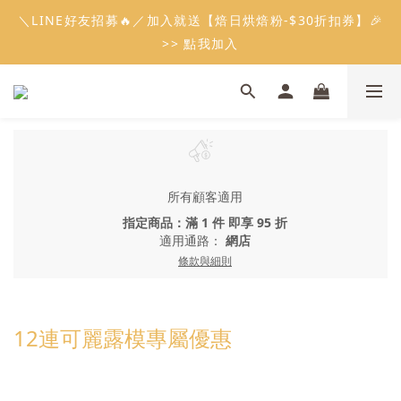
5
8
5
7
6
6
9
3
2
0
2
6
1
4
1
3
2
2
5
9
會員限定：常溫餡料「任選5件」免費幫你送到家🔥
＼LINE好友招募🔥／加入就送【焙日烘焙粉-$30折扣券】🎉
4
7
4
6
5
5
8
2
1
1
5
:
:
:
0
3
0
2
1
1
4
8
限時免運⏰
3
6
3
5
4
4
7
>> 點我加入
1
0
0
4
日
時
分
秒
2
1
0
0
3
7
2
5
2
4
3
3
6
0
3
1
0
2
6
1
4
1
3
2
2
5
9
會員限定：常溫餡料「任選5件」免費幫你送到家🔥
2
0
1
5
:
:
:
0
3
0
2
1
1
4
8
限時免運⏰
1
0
4
日
時
分
秒
2
1
0
0
3
7
0
3
1
0
2
6
2
0
1
5
1
0
4
0
所有顧客適用
3
2
指定商品：滿 1 件 即享 95 折
1
適用通路：
網店
0
條款與細則
12連可麗露模專屬優惠