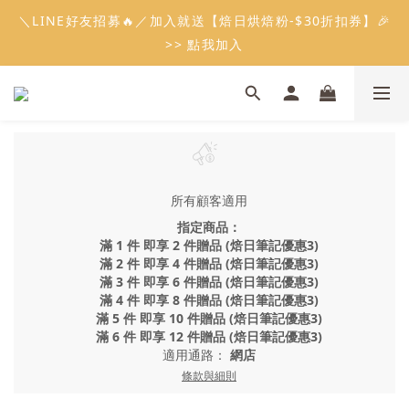
5
7
5
5
9
3
0
0
1
6
3
3
2
1
3
1
9
6
1
6
5
會員限定：常溫餡料「任選5件」免費幫你送到家🔥
＼LINE好友招募🔥／加入就送【焙日烘焙粉-$30折扣券】🎉
4
6
4
9
4
9
8
2
0
5
2
2
1
:
:
:
0
2
0
8
5
0
5
4
限時免運⏰
3
5
3
8
3
8
7
>> 點我加入
1
4
1
1
0
日
時
分
秒
1
7
4
4
3
2
4
2
7
2
7
6
0
3
0
0
0
6
3
3
2
1
3
1
9
6
1
6
5
會員限定：常溫餡料「任選5件」免費幫你送到家🔥
2
5
2
2
1
:
:
:
0
2
0
8
5
0
5
4
限時免運⏰
1
4
1
1
0
日
時
分
秒
1
7
4
4
3
0
3
0
0
0
6
3
3
2
2
5
2
2
1
1
4
1
1
0
0
所有顧客適用
3
0
0
2
指定商品：
1
滿 1 件 即享 2 件贈品 (焙日筆記優惠3)
滿 2 件 即享 4 件贈品 (焙日筆記優惠3)
0
滿 3 件 即享 6 件贈品 (焙日筆記優惠3)
滿 4 件 即享 8 件贈品 (焙日筆記優惠3)
滿 5 件 即享 10 件贈品 (焙日筆記優惠3)
滿 6 件 即享 12 件贈品 (焙日筆記優惠3)
適用通路：
網店
條款與細則