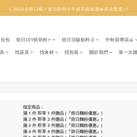
1
4
3
1
3
5
2
1
0
3
6
5
3
5
7
4
3
2
0
0
2
:
:
:
0
3
2
0
2
4
1
0
溫餡料「任選5件」免費幫你送到家🔥
＼2026全新口味／焙日餡料今年絕不能錯過🔥來去逛逛>>
2
5
4
2
4
6
3
2
1
1
日
時
分
秒
2
1
1
3
0
1
4
3
1
3
5
2
1
0
0
1
0
0
2
:
:
:
0
3
2
0
2
4
1
0
溫餡料「任選5件」免費幫你送到家🔥
0
1
日
時
分
秒
2
1
1
3
0
0
1
0
0
2
組合包
焙日DIY烘焙粉⭐️
焙日頂級餡料🥇
中秋節專區🥮
0
1
0
具
找器具
找食材
找包裝
關於我們
第一次
指定商品：
滿 1 件 即享 1 件贈品 (『焙日麵粉優惠』)
滿 2 件 即享 2 件贈品 (『焙日麵粉優惠』)
滿 3 件 即享 3 件贈品 (『焙日麵粉優惠』)
滿 4 件 即享 4 件贈品 (『焙日麵粉優惠』)