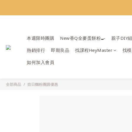
會員限定：常
會員限定：常
本週限時團購
New香Q全麥蛋餅粉🍳
親子DIY
熱銷排行
即期良品
找課程HeyMaster
找模
如何加入會員
全部商品
焙日麵粉團購優惠