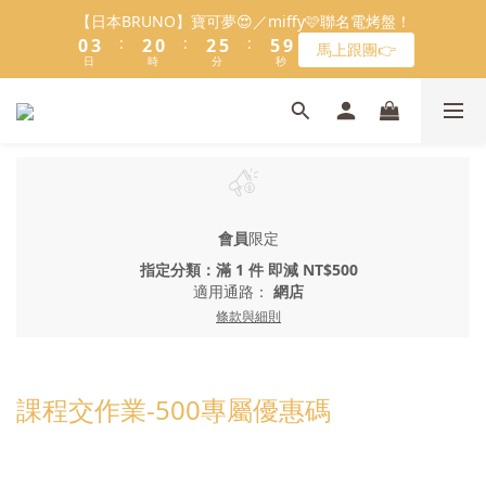
8
8
0
0
0
3
3
7
1
1
4
3
3
3
1
1
3
3
6
6
6
6
會員限定：常溫餡料「任選5件」免費幫你送到家🔥
【日本BRUNO】寶可夢😍／miffy🩷聯名電烤盤！
7
9
9
7
9
2
2
6
:
:
:
:
:
:
0
0
3
2
2
2
0
0
2
2
5
5
5
5
9
9
馬上跟團👉
限時免運⏰
6
8
8
6
8
1
1
5
日
日
時
時
分
分
秒
秒
2
1
1
1
1
1
4
4
4
4
8
8
5
7
7
5
7
0
0
4
1
0
0
0
0
0
3
3
3
3
7
7
＼LINE好友招募🔥／加入就送【焙日烘焙粉-$30折扣券】🎉
4
6
6
4
6
9
9
3
0
2
2
2
2
6
6
3
5
5
3
5
8
8
>> 點我加入
2
1
1
1
1
5
5
2
4
4
2
4
7
7
1
0
0
0
0
4
4
1
3
3
1
3
6
6
會員限定：常溫餡料「任選5件」免費幫你送到家🔥
0
3
3
:
:
:
0
2
2
0
2
5
5
9
限時免運⏰
2
2
日
時
分
秒
1
1
1
4
4
8
1
1
會員
限定
0
0
0
3
3
7
0
0
指定分類：滿 1 件 即減 NT$500
2
2
6
適用通路：
網店
1
1
5
條款與細則
0
0
4
3
2
1
課程交作業-500專屬優惠碼
0