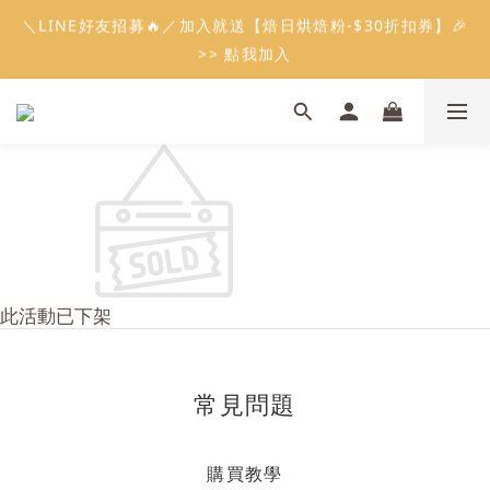
5
7
5
6
7
6
2
2
1
5
5
0
1
3
1
8
2
8
3
2
會員限定：常溫餡料「任選5件」免費幫你送到家🔥
＼LINE好友招募🔥／加入就送【焙日烘焙粉-$30折扣券】🎉
4
6
4
5
6
5
1
1
0
4
4
:
:
:
0
2
0
7
1
7
2
1
限時免運⏰
3
5
3
4
5
4
>> 點我加入
0
0
3
3
日
時
分
秒
1
6
0
6
1
0
2
4
2
9
3
9
4
3
2
2
0
5
5
0
1
3
1
8
2
8
3
2
會員限定：常溫餡料「任選5件」免費幫你送到家🔥
1
1
4
4
:
:
:
0
2
0
7
1
7
2
1
限時免運⏰
0
0
3
3
日
時
分
秒
1
6
0
6
1
0
2
2
0
5
5
0
1
1
4
4
0
0
3
3
2
2
1
1
0
0
此活動已下架
常見問題
購買教學