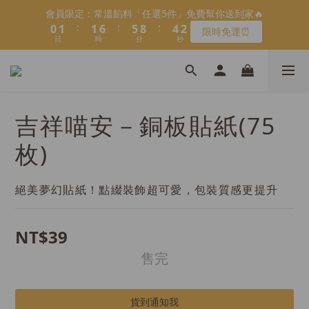
1
2
2
7
6
9
5
3
會員限定：常溫餡料「任選5件」免費幫你送到家🔥
4
6
5
9
8
6
1
2
2
7
6
9
5
3
會員限定：常溫餡料「任選5件」免費幫你送到家🔥
:
:
:
0
1
1
6
5
8
4
2
限時免運⏰
3
5
4
9
8
7
5
9
日
時
分
秒
:
:
:
0
1
1
6
5
8
4
2
0
0
5
4
7
3
1
限時免運⏰
2
4
3
8
7
6
4
日
時
分
秒
8
9
9
0
0
5
4
7
3
1
4
3
6
2
0
1
3
2
7
6
9
5
3
【日本BRUNO】寶可夢😍／miffy🩷聯名電烤盤！
7
8
8
9
4
3
6
2
0
3
2
5
1
:
:
:
0
2
1
6
5
8
4
2
馬上跟團👉
6
7
7
8
3
2
5
1
2
1
4
0
日
時
分
秒
1
0
5
4
7
3
1
5
6
6
9
7
2
1
4
0
1
0
3
0
4
3
6
2
0
＼LINE好友招募🔥／加入就送【焙日烘焙粉-$30折扣券】🎉
4
5
5
9
8
6
1
0
3
0
2
3
2
5
1
吉祥喵安－銅板貼紙(75
3
4
4
9
8
7
5
0
2
>> 點我加入
1
2
1
4
0
2
3
3
8
7
6
4
1
0
1
0
3
枚)
1
2
2
7
6
9
5
3
會員限定：常溫餡料「任選5件」免費幫你送到家🔥
0
0
2
:
:
:
0
1
1
6
5
8
4
2
限時免運⏰
1
日
時
分
秒
0
0
5
4
7
3
1
0
絕美夢幻貼紙！點綴裝飾超可愛，包裝質感更提升
4
3
6
2
0
3
2
5
1
2
1
4
0
NT$39
1
0
3
0
2
售完
1
0
貨到通知我