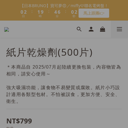
8
9
9
8
7
2
4
0
1
1
3
2
2
2
5
5
7
7
1
1
3
3
會員限定：常溫餡料「任選5件」免費幫你送到家🔥
【日本BRUNO】寶可夢😍／miffy🩷聯名電烤盤！
7
8
8
7
9
6
1
3
:
:
:
:
:
:
0
0
2
1
1
1
9
9
4
4
6
6
0
0
2
2
馬上跟團👉
限時免運⏰
6
7
7
6
8
5
0
2
日
日
時
時
分
分
秒
秒
1
0
0
0
8
8
3
3
5
5
1
1
5
6
6
9
5
7
4
1
0
7
7
2
2
4
4
0
0
＼LINE好友招募🔥／加入就送【焙日烘焙粉-$30折扣券】🎉
4
5
5
8
4
6
3
0
6
6
1
1
3
3
3
4
4
7
9
3
5
>> 點我加入
2
5
5
0
0
2
2
2
3
3
6
8
2
4
1
4
4
1
1
1
2
2
5
7
1
3
會員限定：常溫餡料「任選5件」免費幫你送到家🔥
0
紙片乾燥劑(500片)
3
3
0
0
:
:
:
0
1
1
9
4
6
0
2
限時免運⏰
2
2
日
時
分
秒
0
0
8
3
5
1
1
1
7
2
4
0
＊本商品自 2025/07月起陸續更換包裝，內容物皆為
0
0
6
1
3
相同，請安心使用～
5
0
2
4
1
強大吸濕功能，讓食物不易變質或腐敗。紙片小巧設
3
0
計適用各類型包材。不怕被誤食，更加方便、安全、
2
衛生。
1
0
NT$799