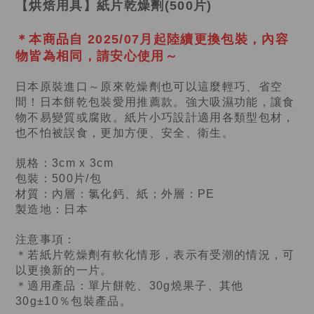
【烘焙用具】紙片乾燥劑(500片)
＊本商品自 2025/07月起陸續更換包裝，內容
物皆為相同，請安心使用～
日本原裝進口～原來乾燥劑也可以這麼輕巧、省空
間！日本餅乾包裝愛用推薦款。強大吸濕功能，讓食
物不易變質或腐敗。紙片小巧設計適用各類型包材，
也不怕被誤食，更加方便、安全、衛生。
規格：3cm x 3cm
包裝：500片/包
材質：內層：氯化鈣、紙；外層：PE
製造地：日本
注意事項：
＊若紙片乾燥劑有軟化情形，表示有受潮的情況，可
以更換新的一片。
＊適用產品：單片餅乾、30g燒果子、其他
30g±10％包裝產品。