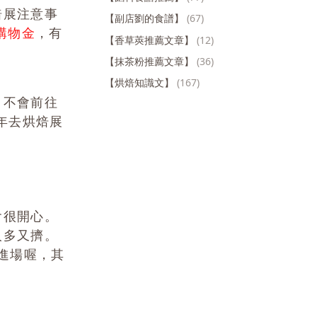
焙展注意事
【副店劉的食譜】
(67)
購物金
，有
【香草莢推薦文章】
(12)
【抹茶粉推薦文章】
(36)
【烘焙知識文】
(167)
，不會前往
年去烘焙展
會很開心。
人多又擠。
能進場喔，其