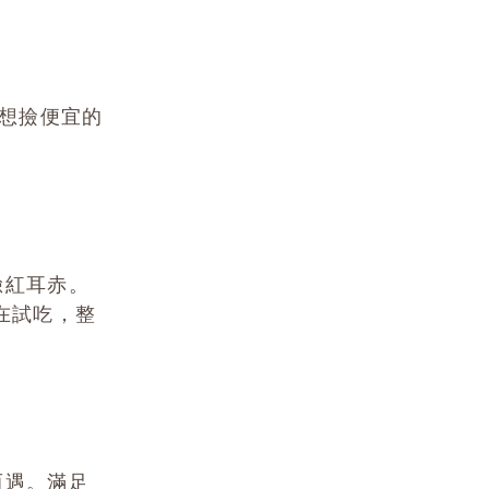
的想撿便宜的
臉紅耳赤。
在試吃，整
而遇。滿足