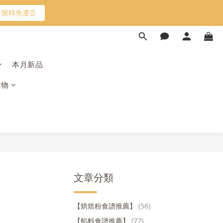
限時免運⏰
限時免運⏰
馬上跟團👉
本月新品
購物
限時免運⏰
文章分類
【烘焙粉食譜推薦】
(56)
【餡料食譜推薦】
(77)