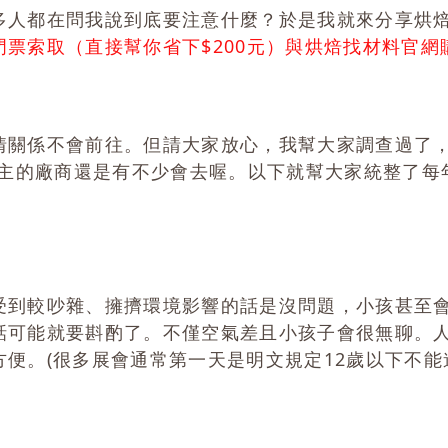
多人都在問我說到底要注意什麼？於是我就來分享烘
票索取（直接幫你省下$200元）與烘焙找材料官網
情關係不會前往。但請大家放心，我幫大家調查過了
為主的廠商還是有不少會去喔。以下就幫大家統整了每
受到較吵雜、擁擠環境影響的話是沒問題，小孩甚至
話可能就要斟酌了。不僅空氣差且小孩子會很無聊。
方便。
(很多展會通常第一天是明文規定12歲以下不