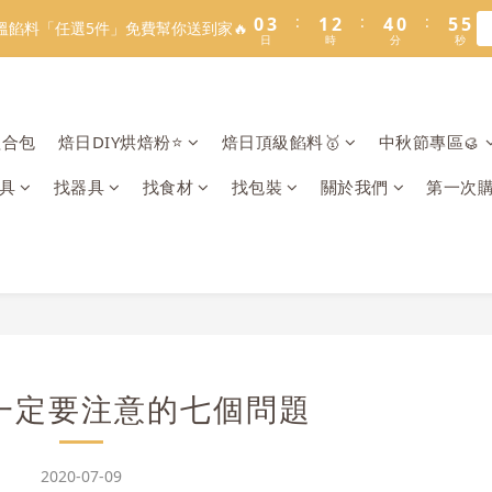
1
1
4
4
2
2
3
3
5
5
1
1
6
6
5
5
8
9
8
3
7
4
5
7
3
8
7
:
:
:
:
:
:
0
0
3
3
1
1
2
2
4
4
0
0
5
5
4
4
7
8
9
7
溫餡料「任選5件」免費幫你送到家🔥
溫餡料「任選5件」免費幫你送到家🔥
2
6
3
4
6
2
7
6
日
日
時
時
分
分
秒
秒
2
2
0
0
1
1
3
3
4
4
3
3
6
9
7
8
6
1
5
2
3
5
1
6
5
1
1
0
0
2
2
3
3
2
2
5
8
6
7
9
5
9
:
:
:
0
4
1
2
4
0
5
4
O】寶可夢😍／miffy🩷聯名電烤盤！
0
0
1
1
2
2
1
1
4
7
5
6
8
4
9
8
日
時
分
秒
3
0
1
3
4
3
0
0
1
1
0
0
3
6
4
5
7
3
8
7
2
0
2
3
2
組合包
焙日DIY烘焙粉⭐️
焙日頂級餡料🥇
中秋節專區🥮
＼2026全新口味／焙日餡料今年絕不能錯過🔥來去逛逛>>
0
0
2
5
3
4
6
2
7
6
1
1
2
1
1
4
2
3
5
1
6
5
0
0
1
0
具
找器具
找食材
找包裝
關於我們
第一次
:
:
:
0
3
1
2
4
0
5
4
溫餡料「任選5件」免費幫你送到家🔥
0
日
時
分
秒
2
0
1
3
4
3
1
0
2
3
2
0
1
2
1
0
1
0
0
一定要注意的七個問題
2020-07-09