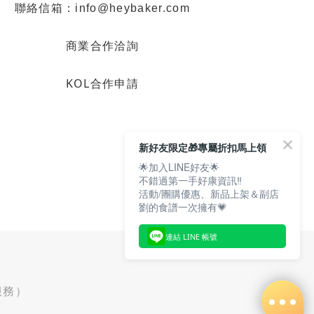
聯絡信箱：info@heybaker.com
商業合作洽詢
KOL合作申請
新好友限定🎁專屬折扣馬上領
🌟加入LINE好友🌟
不錯過第一手好康資訊‼️
活動/團購優惠、新品上架＆副店
劉的食譜一次擁有💗
連結 LINE 帳號
服務）