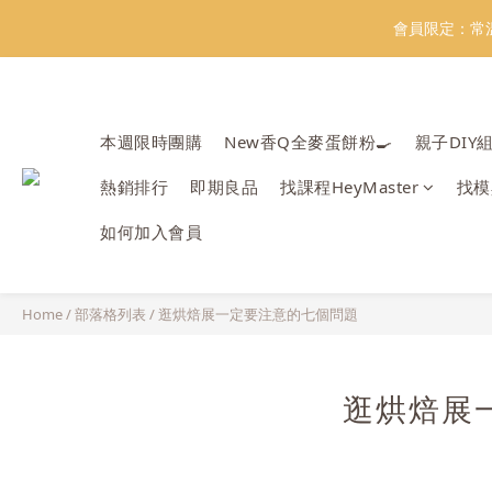
會員限定：常
會員限定：常
【日本BRUN
本週限時團購
New香Q全麥蛋餅粉🍳
親子DIY
熱銷排行
即期良品
找課程HeyMaster
找模
會員限定：常
如何加入會員
Home
/
部落格列表
/
逛烘焙展一定要注意的七個問題
逛烘焙展