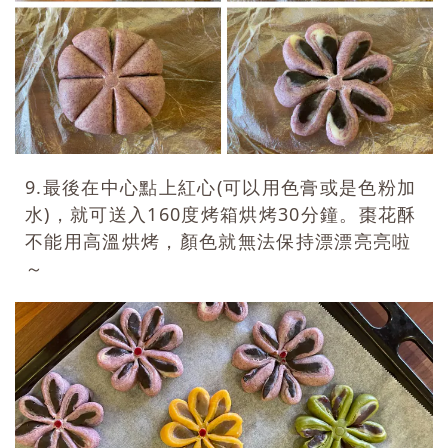
9.最後在中心點上紅心(可以用色膏或是色粉加
水)，就可送入160度烤箱烘烤30分鐘。棗花酥
不能用高溫烘烤，顏色就無法保持漂漂亮亮啦
～