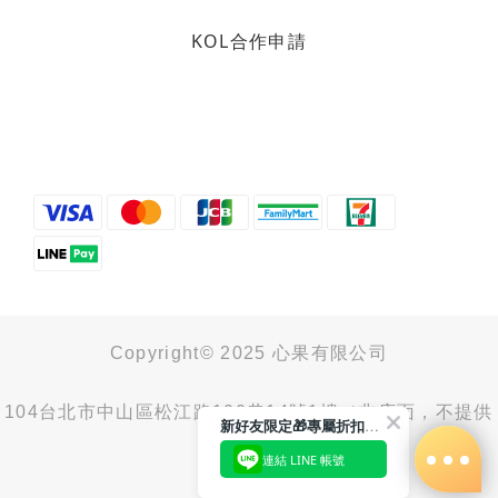
KOL合作申請
烘焙找材料
甜而不膩的餡料在這裡！
想做中式糕餅🥮、麵包🍞、蛋糕
🍰、糖果🍬...想要的餡料這裡都選
得到！
Copyright© 2025 心果有限公司
https://heybaker.tw/3KOeGT2
104台北市中山區松江路100巷14號1樓（非店面，不提供
新好友限定🎁專屬折扣馬上領
取貨服務）
連結 LINE 帳號