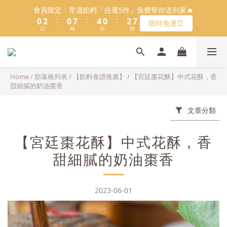
5
8
5
9
5
7
1
1
3
3
1
1
8
8
5
5
1
1
3
3
6
6
會員限定：常溫餡料「任選5件」免費幫你送到家🔥
會員限定：常溫餡料「任選5件」免費幫你送到家🔥
4
7
4
8
4
6
9
:
:
:
:
:
:
0
0
2
2
0
0
7
7
4
4
0
0
2
2
5
5
限時免運⏰
限時免運⏰
3
6
3
7
3
5
8
9
日
日
9
時
時
分
分
9
秒
秒
1
1
6
6
3
3
1
1
4
4
2
5
2
9
6
2
4
7
8
8
8
0
0
5
5
2
2
0
0
3
3
1
4
1
8
5
1
3
6
【日本BRUNO】寶可夢😍／miffy🩷聯名電烤盤！
7
9
7
7
9
4
4
1
1
2
2
:
:
:
0
3
0
7
4
0
2
5
馬上跟團👉
6
8
6
6
8
3
3
0
0
1
1
日
時
分
秒
2
6
3
1
4
5
7
5
9
5
7
2
2
0
0
Home
/
部落格列表
/
【餡料食譜推薦】
/
【宮廷棗花酥】中式花酥，香
1
5
2
0
3
＼LINE好友招募🔥／加入就送【焙日烘焙粉-$30折扣券】🎉
4
6
4
8
4
6
9
甜細膩的奶油棗香
1
1
0
4
1
2
3
5
3
7
3
5
8
>> 點我加入
0
0
3
0
1
2
4
2
9
6
2
4
7
文章分類
2
0
1
3
1
8
5
1
3
6
會員限定：常溫餡料「任選5件」免費幫你送到家🔥
1
:
:
:
0
2
0
7
4
0
2
5
限時免運⏰
0
【宮廷棗花酥】中式花酥，香
日
時
分
秒
1
6
3
1
4
0
5
2
0
3
甜細膩的奶油棗香
4
1
2
3
0
1
2
0
2023-06-01
1
0