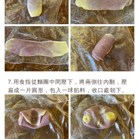
7.用食指從麵團中間壓下，將兩側往內翻，壓
扁成一片圓形，包入一球餡料，收口處朝下。