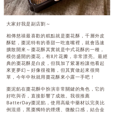
大家好我是副店劉～
相傳慈禧最喜歡的糕點就是棗花酥，千層外皮
酥鬆，棗泥特有的香甜一吃進嘴裡，就會迅速
擴散開來～棗花酥其實就是中式花酥的一種，
模仿盛開的棗花，有8片花瓣，非常漂亮。最經
典的棗花酥是白皮，但我加了紫薯粉讓他看起
來更夢幻～好像很複雜，但其實做起來很簡
單，今年中秋就用棗花酥來小露一手吧！
棗泥餡在棗花酥中扮演非常關鍵的角色，它的
好吃與否，直接影響了成敗。我很推薦
BatterDay棗泥餡，使用高級中藥材以完美比
例混搭，黑棗獨特的煙燻、微酸口感，結合金