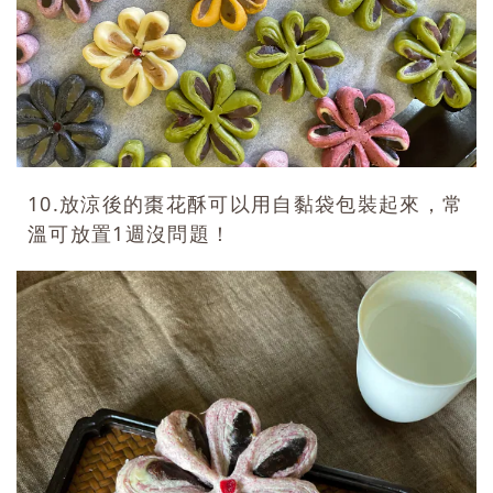
10.放涼後的棗花酥可以用自黏袋包裝起來，常
溫可放置1週沒問題！