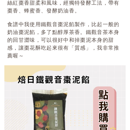
絲紅棗香甜柔和風味，經獨特發酵工法，帶有
棗香、蜂蜜香、發酵奶油香。
食譜中我使用鐵觀音棗泥餡製作，比起一般的
奶油棗泥餡，多了點醇厚茶香。鐵觀音茶本身
的回甘澀味，可以很好中和掉棗泥本身的甜
感，讓棗花酥吃起來很有「質感」，我非常推
薦喔～