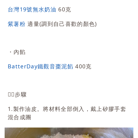
台灣19號無水奶油
60克
紫薯粉
適量(調到自己喜歡的顏色)
・內餡
BatterDay鐵觀音棗泥餡
400克
👉🏻步驟
1.製作油皮。將材料全部倒入，戴上矽膠手套
混合成團