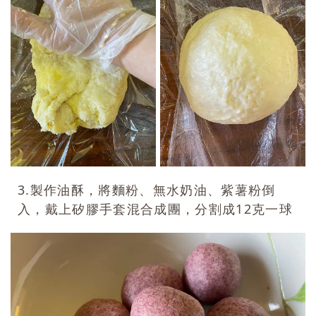
3.製作油酥，將麵粉、無水奶油、紫薯粉倒
入，戴上矽膠手套混合成團，分割成12克一球