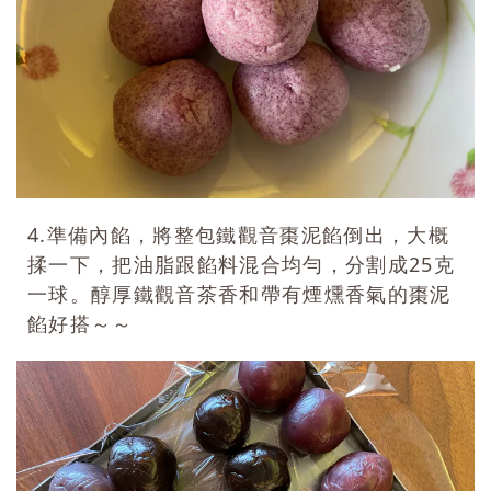
4.準備內餡，將整包鐵觀音棗泥餡倒出，大概
揉一下，把油脂跟餡料混合均勻，分割成25克
一球。醇厚鐵觀音茶香和帶有煙燻香氣的棗泥
餡好搭～～