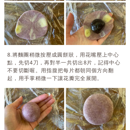
8.將麵團稍微按壓成圓餅狀，用花嘴壓上中心
點，先切4刀，再對半一共切出8片，記得中心
不要切斷喔。用指腹把每片都朝同個方向翻
起，用手掌稍微一下讓花瓣完全展開。