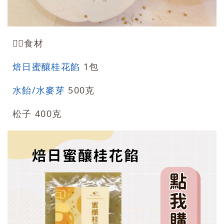
👉🏻食材
焙日蜜釀桂花餡
1包
水飴/水麥芽
500克
松子 400克