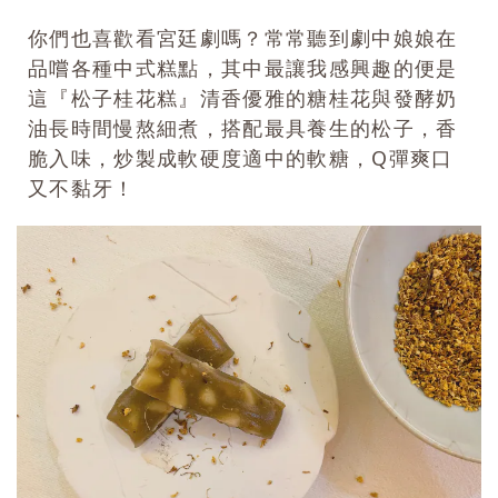
你們也喜歡看宮廷劇嗎？常常聽到劇中娘娘在
品嚐各種中式糕點，其中最讓我感興趣的便是
這『松子桂花糕』清香優雅的糖桂花與發酵奶
油長時間慢熬細煮，搭配最具養生的松子，香
脆入味，炒製成軟硬度適中的軟糖，Q彈爽口
又不黏牙！