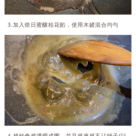
3.加入焙日蜜釀桂花餡，使用木鏟混合均勻
4.越炒會越濃稠成團，並且越來越不沾鍋子(記