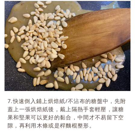
7.快速倒入鋪上烘焙紙/不沾布的糖盤中，先附
蓋上一張烘焙紙後，戴上隔熱手套輕壓，讓糖
果和堅果可以更好的黏合，中間才不易留下空
隙，再利用木條或是桿麵棍整形。