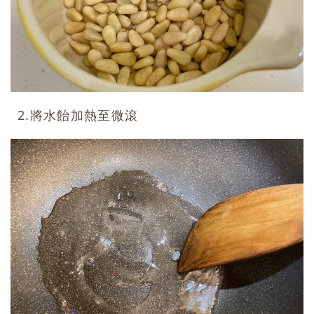
2.將水飴加熱至微滾