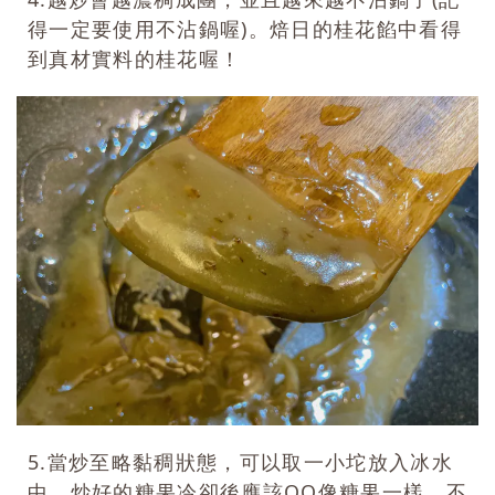
得一定要使用不沾鍋喔)。焙日的桂花餡中看得
到真材實料的桂花喔！
5.當炒至略黏稠狀態，可以取一小坨放入冰水
中，炒好的糖果冷卻後應該QQ像糖果一樣，不