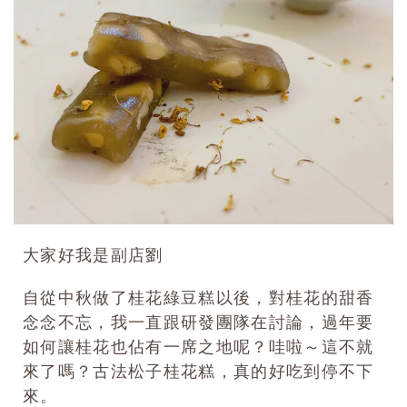
0
大家好我是副店劉
自從中秋做了桂花綠豆糕以後，對桂花的甜香
念念不忘，我一直跟研發團隊在討論，過年要
如何讓桂花也佔有一席之地呢？哇啦～這不就
來了嗎？古法松子桂花糕，真的好吃到停不下
來。