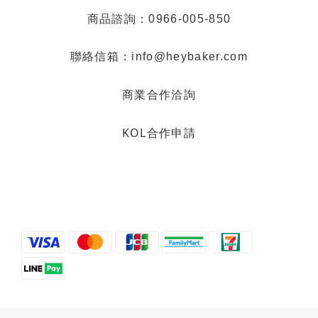
商品諮詢：0966-005-850
聯絡信箱：info@heybaker.com
商業合作洽詢
KOL合作申請
烘焙找材料
甜而不膩的餡料在這裡！
想做中式糕餅🥮、麵包🍞、蛋糕
🍰、糖果🍬...想要的餡料這裡都選