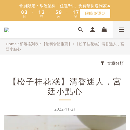
5
9
6
7
6
1
1
4
4
2
2
3
3
6
6
2
2
6
6
會員限定：常溫餡料「任選5件」免費幫你送到家🔥
會員限定：常溫餡料「任選5件」免費幫你送到家🔥
4
8
5
6
9
5
9
:
:
:
:
:
:
0
0
3
3
1
1
2
2
5
5
9
9
1
1
5
5
限時免運⏰
限時免運⏰
3
7
4
5
8
4
8
9
日
日
時
時
分
分
秒
秒
2
2
0
0
1
1
4
4
8
8
0
0
4
4
2
6
3
4
7
3
7
8
9
9
1
1
0
0
3
3
7
7
3
3
1
5
2
3
6
2
6
【日本BRUNO】寶可夢😍／miffy🩷聯名電烤盤！
7
8
9
8
0
0
2
2
6
6
2
2
:
:
:
0
4
1
2
5
9
1
5
馬上跟團👉
6
9
7
8
7
1
1
5
5
1
1
日
時
分
秒
3
0
1
4
8
0
4
5
8
6
7
6
0
0
4
4
0
0
Home
/
部落格列表
/
【餡料食譜推薦】
/
【松子桂花糕】清香迷人，宮
2
0
3
7
3
4
7
5
6
9
5
9
廷小點心
3
3
1
2
6
2
＼2026全新口味／焙日餡料今年絕不能錯過🔥來去逛逛>>
3
6
4
5
8
4
8
2
2
0
1
5
1
2
5
3
4
7
3
7
1
1
文章分類
0
4
0
1
4
2
3
6
2
6
會員限定：常溫餡料「任選5件」免費幫你送到家🔥
0
0
3
:
:
:
0
3
1
2
5
9
1
5
限時免運⏰
2
【松子桂花糕】清香迷人，宮
日
時
分
秒
2
0
1
4
8
0
4
1
1
0
3
7
3
廷小點心
0
0
2
6
2
1
5
1
0
4
0
2022-11-21
3
2
1