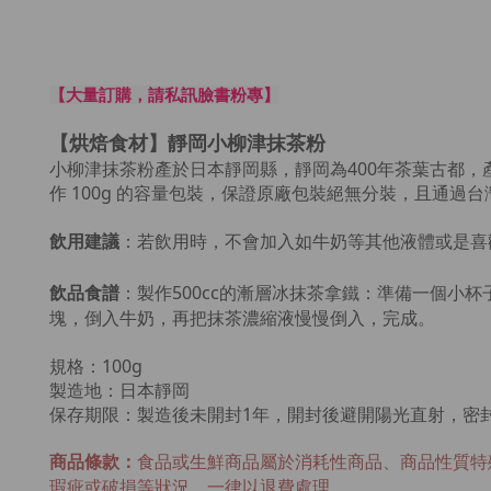
【大量訂購，請私訊臉書粉專】
【烘焙食材】靜岡小柳津抹茶粉
小柳津抹茶粉產於日本靜岡縣，靜岡為400年茶葉古都，
作
100g 的容量包裝，保證原廠包裝絕無分裝，且通過
飲用建議
：若飲用時，不會加入如牛奶等其他液體或是喜
飲品食譜
：製作500cc的漸層冰抹茶拿鐵：
準備一個小杯子
塊，倒入牛奶，再把抹茶濃縮液慢慢倒入，完成。
規格：100g
製造地：日本靜岡
保存期限：製造後未開封1年，開封後避開陽光直射，密
商品條款：
食品或生鮮商品屬於消耗性商品、商品性質特
瑕疵或破損等狀況，一律以退費處理。