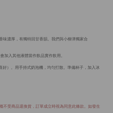
茶香味濃厚，有獨特回甘香韻。我們與小柳津獨家合
議會加入其他液體當作飲品實作飲用。
自己的喜好）。用手持式奶泡機，均匀打散。準備杯子，加入冰
概不受商品退換貨，訂單成立時視為同意此條款。如發生