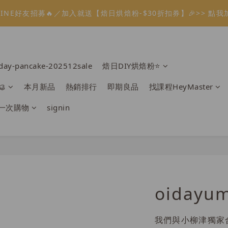
1
4
1
5
4
2
3
0
5
3
6
3
7
6
4
5
2
2
1
7
0
:
:
:
0
3
0
4
3
9
1
2
溫餡料「任選5件」免費幫你送到家🔥
LINE好友招募🔥／加入就送【焙日烘焙粉-$30折扣券】🎉>> 點我
4
2
5
2
6
5
3
4
1
1
0
6
Days
Hours
Minutes
Seconds
2
3
2
8
0
1
3
1
4
1
5
4
2
3
0
0
5
1
2
1
7
0
2
:
:
:
0
3
0
4
3
9
1
2
溫餡料「任選5件」免費幫你送到家🔥
4
0
1
0
6
Days
Hours
Minutes
Seconds
1
2
3
2
8
0
1
3
0
5
0
1
2
1
7
0
2
rday-pancake-202512sale
焙日DIY烘焙粉⭐️
4
0
1
0
6
1
3
0
5
0

本月新品
熱銷排行
即期良品
找課程HeyMaster
2
4
1
3
一次購物
signin
0
2
1
0
oidayum
我們與小柳津獨家