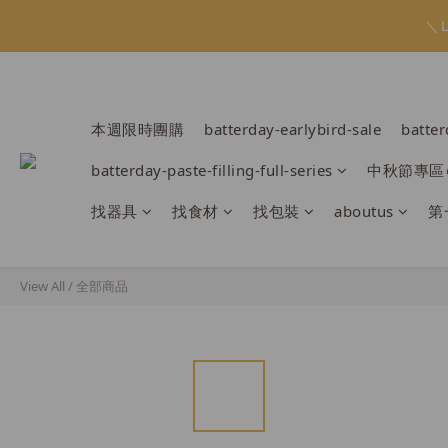
會員限定：常
＼
會員限定：常
本週限時團購
batterday-earlybird-sale
batte
batterday-paste-filling-full-series
中秋節專區
找器具
找食材
找包裝
aboutus
第
View All
/
全部商品