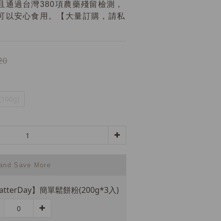
且通過台灣380項農藥殘留檢測，
可以安心食用。【大量訂購，請私
20
100g)
 and Save More
atterDay】簡單鬆餅粉(200g*3入)