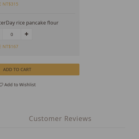
E NT$315
terDay rice pancake flour
E NT$167
ADD TO CART
Add to Wishlist
Customer Reviews