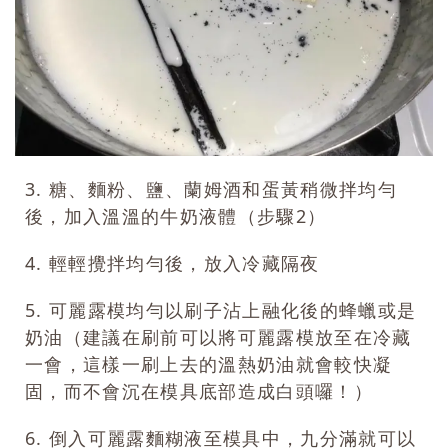
3. 糖、麵粉、鹽、蘭姆酒和蛋黃稍微拌均勻
後，加入溫溫的牛奶液體（步驟2）
4. 輕輕攪拌均勻後，放入冷藏隔夜
5. 可麗露模均勻以刷子沾上融化後的蜂蠟或是
奶油（建議在刷前可以將可麗露模放至在冷藏
一會，這樣一刷上去的溫熱奶油就會較快凝
固，而不會沉在模具底部造成白頭囉！）
6. 倒入可麗露麵糊液至模具中，九分滿就可以