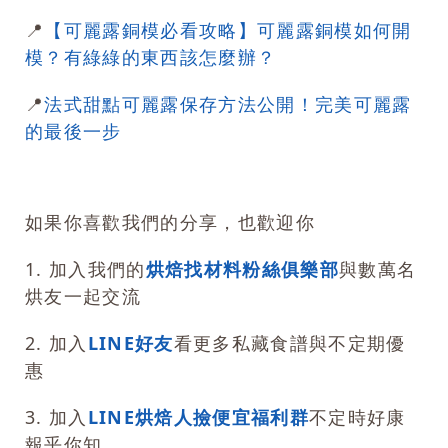
📍
【可麗露銅模必看攻略】可麗露銅模如何開
模？有綠綠的東西該怎麼辦？
📍
法式甜點可麗露保存方法公開！完美可麗露
的最後一步
如果你喜歡我們的分享，也歡迎你
1. 加入我們的
烘焙找材料粉絲俱樂部
與數萬名
烘友一起交流
2. 加入
LINE好友
看更多私藏食譜與不定期優
惠
3. 加入
LINE烘焙人撿便宜福利群
不定時好康
報乎你知