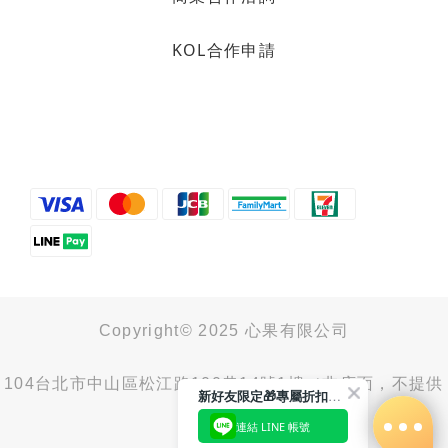
KOL合作申請
烘焙找材料
甜而不膩的餡料在這裡！
想做中式糕餅🥮、麵包🍞、蛋糕
🍰、糖果🍬...想要的餡料這裡都選
得到！
Copyright© 2025 心果有限公司
https://heybaker.tw/3KOeGT2
104台北市中山區松江路100巷14號1樓（非店面，不提供
新好友限定🎁專屬折扣馬上領
取貨服務）
連結 LINE 帳號