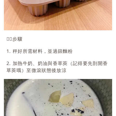
👉🏻步驟
1. 秤好所需材料，並過篩麵粉
2. 加熱牛奶、奶油與香草莢（記得要先剖開香
草莢哦）至微滾狀態後放涼