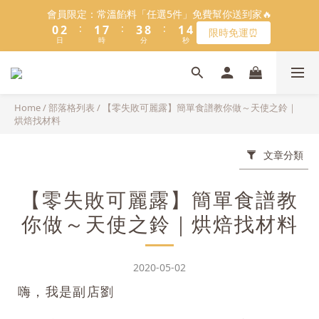
5
8
6
8
6
8
1
1
3
3
2
2
8
8
4
4
9
9
2
2
4
4
會員限定：常溫餡料「任選5件」免費幫你送到家🔥
會員限定：常溫餡料「任選5件」免費幫你送到家🔥
4
7
5
7
5
7
:
:
:
:
:
:
0
0
2
2
1
1
7
7
3
3
8
8
1
1
3
3
限時免運⏰
限時免運⏰
3
6
4
6
4
6
9
日
日
時
時
分
分
秒
秒
1
1
0
0
6
6
2
2
7
7
0
0
2
2
2
5
3
9
5
3
5
8
9
9
0
0
5
5
1
1
6
6
1
1
1
4
2
8
4
9
2
4
【日本BRUNO】寶可夢😍／miffy🩷聯名電烤盤！
7
9
8
8
4
4
0
0
5
5
0
0
:
:
:
0
3
1
7
3
8
1
3
馬上跟團👉
6
8
7
9
7
9
3
3
4
4
日
時
分
秒
2
0
6
2
7
0
2
5
7
6
8
6
8
2
2
3
3
Home
/
部落格列表
/
【零失敗可麗露】簡單食譜教你做～天使之鈴｜
1
5
1
6
1
＼LINE好友招募🔥／加入就送【焙日烘焙粉-$30折扣券】🎉
4
6
5
7
5
7
烘焙找材料
1
1
2
2
0
4
0
5
0
3
5
4
6
4
6
>> 點我加入
0
0
1
1
3
4
2
4
3
9
5
3
5
0
0
文章分類
2
3
1
3
2
8
4
9
2
4
會員限定：常溫餡料「任選5件」免費幫你送到家🔥
1
2
:
:
:
0
2
1
7
3
8
1
3
限時免運⏰
0
1
【零失敗可麗露】簡單食譜教
日
時
分
秒
1
0
6
2
7
0
2
0
0
5
1
6
1
你做～天使之鈴｜烘焙找材料
4
0
5
0
3
4
2
3
2020-05-02
1
2
嗨，我是副店劉
0
1
0