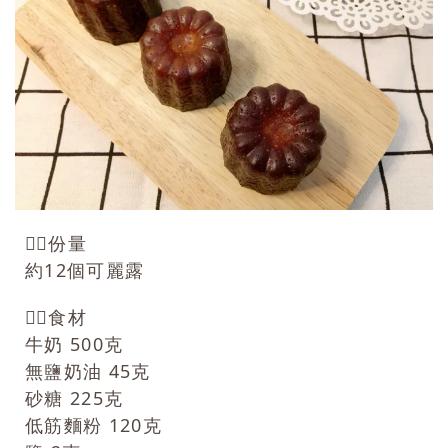
👉🏻份量
約12個可麗露
👉🏻食材
牛奶 500克
無鹽奶油 45克
砂糖 225克
低筋麵粉 120克