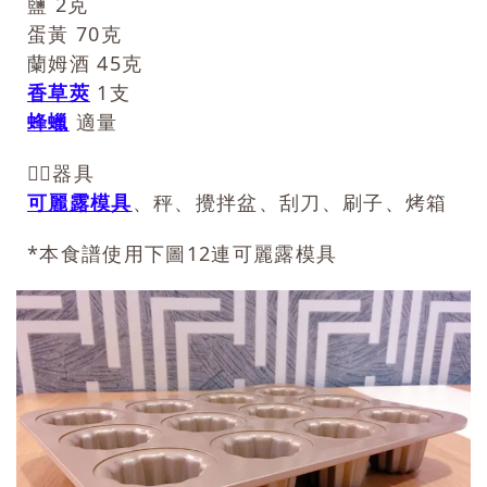
鹽 2克
蛋黃 70克
蘭姆酒 45克
香草莢
1支
蜂蠟
適量
👉🏻器具
可麗露模具
、秤、攪拌盆、刮刀、刷子、烤箱
*本食譜使用下圖12連可麗露模具