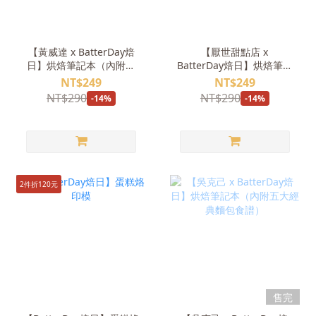
【黃威達 x BatterDay焙
【厭世甜點店 x
日】烘焙筆記本（內附三
BatterDay焙日】烘焙筆記
個全彩手繪食譜）
本 (附四款全彩食譜＋語錄
NT$249
NT$249
貼紙)
NT$290
NT$290
-14%
-14%
2件折120元
售完