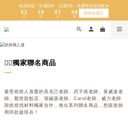
5
8
6
5
5
5
1
3
2
1
1
8
1
9
會員限定：常溫餡料「任選5件」免費幫你送到家🔥
1
3
2
1
1
8
1
9
會員限定：常溫餡料「任選5件」免費幫你送到家🔥
4
7
5
4
4
4
:
:
:
0
2
1
0
0
7
0
8
:
:
:
0
2
1
0
0
7
0
8
限時免運⏰
3
6
4
3
3
3
限時免運⏰
9
日
時
9
9
分
9
秒
日
時
分
秒
1
0
6
7
1
0
6
7
2
5
3
2
2
9
2
8
9
8
8
8
0
5
6
0
5
6
1
4
2
1
1
8
1
9
【日本BRUNO】寶可夢😍／miffy🩷聯名電烤盤！
7
9
8
7
7
7
4
5
4
5
:
:
:
0
3
1
0
0
7
0
8
馬上跟團👉
6
8
7
6
6
6
3
4
日
時
分
秒
3
4
2
0
6
7
5
7
6
5
5
5
2
3
2
3
1
5
6
＼LINE好友招募🔥／加入就送【焙日烘焙粉-$30折扣券】🎉
4
6
5
4
4
4
1
2
1
2
0
4
5
3
5
4
3
3
3
>> 點我加入
0
1
0
1
3
4
2
4
3
2
2
9
2
👉🏻獨家聯名商品
0
0
2
3
1
3
2
1
1
8
1
9
會員限定：常溫餡料「任選5件」免費幫你送到家🔥
1
2
:
:
:
0
2
1
0
0
7
0
8
限時免運⏰
0
1
日
時
分
秒
1
0
6
7
0
0
5
6
4
5
最受烘焙人喜愛的吳克己老師、武子靖老師、黃威達老
3
4
師、厭世甜點店、張錫源老師、Carol老師、威力老師
2
3
與烘焙找材料獨家合作，推出系列聯名商品，想跟老師
1
2
用同款趁現在！
0
1
0