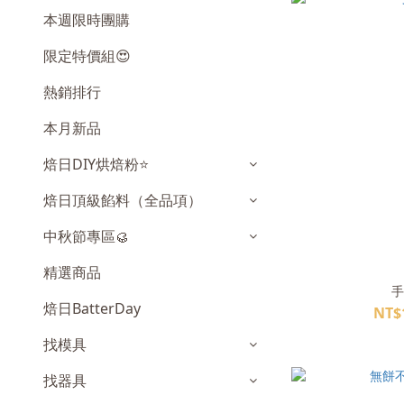
本週限時團購
限定特價組😍
熱銷排行
本月新品
焙日DIY烘焙粉⭐️
焙日頂級餡料（全品項）
中秋節專區🥮
精選商品
手
焙日BatterDay
NT$
找模具
找器具