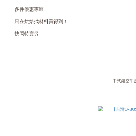
多件優惠專區
只在烘焙找材料買得到！
快閃特賣⏰
中式鏤空牛皮(