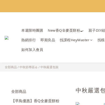
會員限定：常
會員限定：常
本週限時團購
New香Q全麥蛋餅粉🍳
親子DIY
熱銷排行
即期良品
找課程HeyMaster
找模
如何加入會員
全部商品
/
中秋節專區🥮
/
中秋嚴選包裝
中秋嚴選
全部商品
【早鳥優惠】香Q全麥蛋餅粉