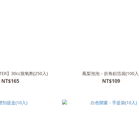
ER】30cc脫氧劑(250入)
鳳梨泡泡－折角鋁箔袋(100入
NT$165
NT$109