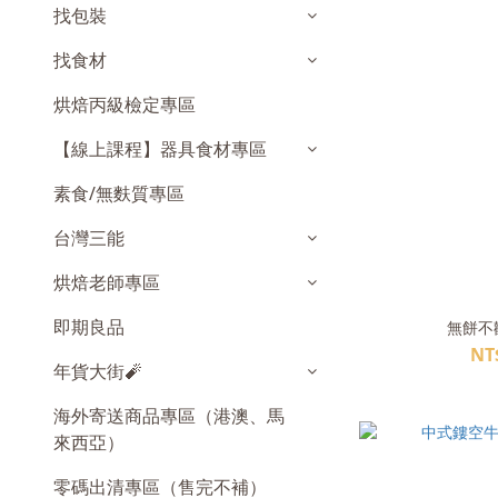
找包裝
找食材
烘焙丙級檢定專區
【線上課程】器具食材專區
素食/無麩質專區
台灣三能
烘焙老師專區
即期良品
無餅不歡
NT
年貨大街🧨
海外寄送商品專區（港澳、馬
來西亞）
零碼出清專區（售完不補）