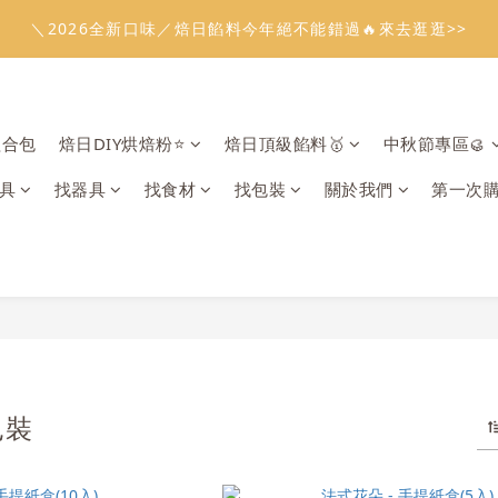
1
5
2
7
3
6
5
8
0
2
1
0
3
3
7
4
9
5
8
7
3
4
0
3
2
5
:
:
:
0
4
1
6
2
5
4
7
溫餡料「任選5件」免費幫你送到家🔥
＼2026全新口味／焙日餡料今年絕不能錯過🔥來去逛逛>>
1
0
2
2
6
3
8
4
7
6
9
2
3
2
1
4
日
時
分
秒
3
0
5
1
4
3
6
0
1
1
5
2
7
3
6
5
8
1
2
1
0
3
2
4
0
3
2
5
0
:
:
:
0
4
1
6
2
5
4
7
溫餡料「任選5件」免費幫你送到家🔥
0
1
0
2
1
3
2
1
4
日
時
分
秒
3
0
5
1
4
3
6
0
1
0
2
1
0
3
2
4
0
3
2
5
0
組合包
焙日DIY烘焙粉⭐️
焙日頂級餡料🥇
中秋節專區🥮
1
0
2
1
3
2
1
4
0
1
0
2
1
0
3
具
找器具
找食材
找包裝
關於我們
第一次
0
1
0
2
0
1
0
包裝