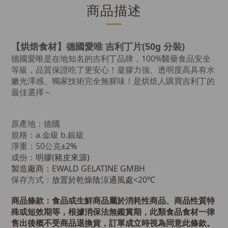
商品描述
【烘焙食材】
德國愛唯 吉利丁片(50g 分裝)
德國愛唯是在地知名的吉利丁品牌，100%醫藥食品安全
等級，品質保證吃了更安心！凝膠力強、透明度高具有水
嫩光澤感、獨家技術完全無腥味！是烘焙人購買吉利丁的
最佳選擇～
原產地：德國
規格：a.金級 b.銀級
淨重：50公克
±2%
成份：
明膠(豬皮來源)
製造廠商：EWALD GELATINE GMBH
保存方式：
放置於乾燥陰涼通風處<20℃
商品條款：
食品或生鮮商品屬於消耗性商品、商品性質特
殊或短效期等，根據消保法無鑑賞期，此類食品食材一律
售出後概不受商品退換貨，訂單成立時視為同意此條款。