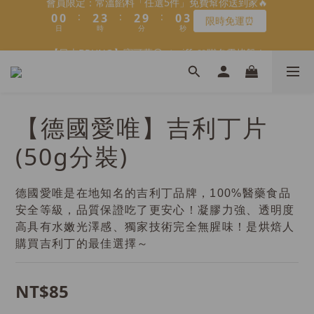
9
9
9
1
2
1
8
2
2
3
4
5
4
2
5
1
1
3
4
3
1
4
會員限定：常溫餡料「任選5件」免費幫你送到家🔥
8
8
8
0
1
0
7
1
1
2
3
4
3
1
4
【日本BRUNO】寶可夢😍／miffy🩷聯名電烤盤！
:
:
:
0
0
2
3
2
9
0
3
7
7
9
9
7
限時免運⏰
0
6
0
:
:
:
0
1
2
3
2
9
0
3
日
時
分
秒
馬上跟團👉
1
2
1
8
2
6
6
8
9
8
6
9
5
日
時
分
秒
0
1
2
1
8
2
0
1
0
7
1
5
5
7
8
7
5
8
4
0
1
0
7
1
0
6
0
＼LINE好友招募🔥／加入就送【焙日烘焙粉-$30折扣券】🎉
4
4
6
7
6
4
7
3
0
6
0
5
3
3
5
6
5
3
6
>> 點我加入
2
5
4
2
2
4
5
4
2
5
1
4
【德國愛唯】吉利丁片
3
1
1
3
4
3
1
4
會員限定：常溫餡料「任選5件」免費幫你送到家🔥
0
3
2
:
:
:
0
0
2
3
2
9
0
3
限時免運⏰
2
(50g分裝)
日
時
分
秒
1
1
2
1
8
2
1
0
0
1
0
7
1
0
0
6
0
德國愛唯是在地知名的吉利丁品牌，100%醫藥食品
5
安全等級，品質保證吃了更安心！凝膠力強、透明度
4
高具有水嫩光澤感、獨家技術完全無腥味！是烘焙人
3
購買吉利丁的最佳選擇～
2
1
0
NT$85