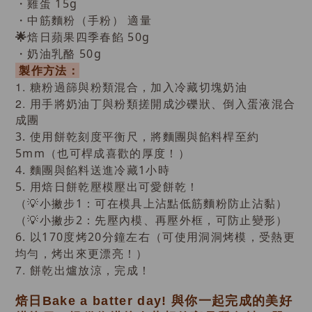
・雞蛋 15g
・中筋麵粉（手粉） 適量
焙日蘋果四季春餡
50g
🌟
・
奶油乳酪 50g
製作方法：
1.
糖粉過篩與粉類混合，加入冷藏切塊奶油
2.
用手將奶油丁與粉類搓開成沙礫狀、倒入蛋液混合
成團
3. 使用餅乾刻度平衡尺，將麵團與餡料桿至約
5mm（也可桿成喜歡的厚度！）
4. 麵團與餡料送進冷藏1小時
5. 用焙日餅乾壓模壓出可愛餅乾！
（💡小撇步1：可在模具上沾點低筋麵粉防止沾黏）
（💡小撇步2：先壓內模、再壓外框，可防止變形）
6. 以170度烤20分鐘左右（可使用洞洞烤模，受熱更
均勻，烤出來更漂亮！）
7.
餅乾出爐放涼，完成！
焙日Bake a batter day! 與你一起完成的美好