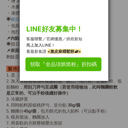
・
鹽 2g
・
水麥芽 38g（可替換成蜂蜜）
・
液體植物油/無鹽奶油 60g
🌟
焙日速溶醇厚奶粉
30g
・
低筋麵粉 270g
・
泡打粉 2g
📌
內餡 (30g/個)
🌟
焙日
蘋果四季春餡 90g
📌
表面裝飾
剩餘蛋液＋適量蜂蜜（幫助上色與增添香氣）
製作方法：
1. 蛋、砂糖、水麥芽（蜂蜜）
高速攪拌至蛋液泛白
2. 加入液體植物油or無鹽奶油、鹽巴、泡打粉、全脂奶粉、低
筋麵粉，
用刮刀拌勻至成團（若使用植物油，此時麵團較軟
是正常的、可沾手粉後續好操作）
3. 冷藏靜置
4. 同時餡料跟核桃拌勻、並分餡
30g/個
5. 麵團分
45g/個
，包月餅式的包入餡料（可沾點手粉）
6. 模具噴油、麵團放入
7. 用喜歡的月餅壓模壓出形狀