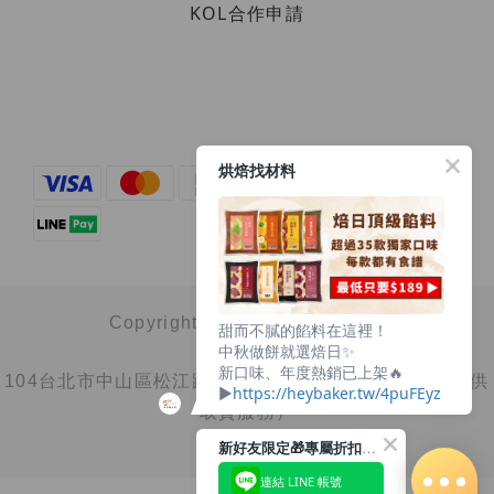
KOL合作申請
烘焙找材料
Copyright© 2025 心果有限公司
甜而不膩的餡料在這裡！
中秋做餅就選焙日✨
新口味、年度熱銷已上架🔥
104台北市中山區松江路100巷14號1樓（非店面，不提供
▶︎
https://heybaker.tw/4puFEyz
取貨服務）
新好友限定🎁專屬折扣馬上領
連結 LINE 帳號