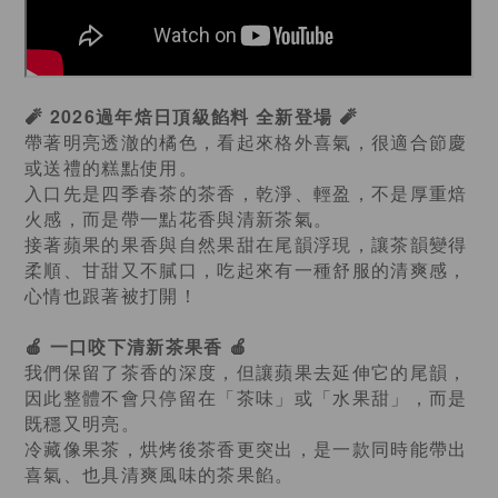
🧨
2026過年焙日頂級餡料 全新登場
🧨
帶著明亮透澈的橘色，看起來格外喜氣，很適合節慶
或送禮的糕點使用。
入口先是四季春茶的茶香，乾淨、輕盈，不是厚重焙
火感，而是帶一點花香與清新茶氣。
接著蘋果的果香與自然果甜在尾韻浮現，讓茶韻變得
柔順、甘甜又不膩口，吃起來有一種舒服的清爽感，
心情也跟著被打開！
🍎
🍎
一口咬下清新茶果香
我們保留了茶香的深度，但讓蘋果去延伸它的尾韻，
因此整體不會只停留在「茶味」或「水果甜」，而是
既穩又明亮。
冷藏像果茶，烘烤後茶香更突出，是一款同時能帶出
喜氣、也具清爽風味的茶果餡。