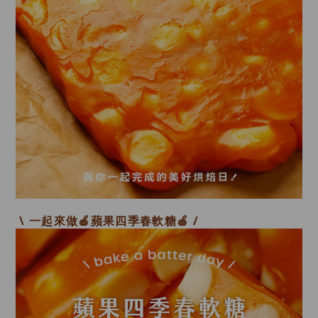
\
一起來做
🍎
蘋果四季春
軟糖
🍎
/