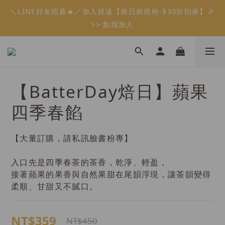
5
7
6
8
5
8
5
4
1
7
1
1
1
3
2
4
1
4
1
會員限定：常溫餡料「任選5件」免費幫你送到家🔥
＼LINE好友招募🔥／加入就送【焙日烘焙粉-$30折扣券】🎉
4
6
5
7
4
7
4
3
0
6
0
0
:
:
:
0
2
1
9
3
0
3
0
限時免運⏰
3
5
4
6
3
6
3
>> 點我加入
2
5
日
時
分
秒
1
0
8
2
2
2
4
3
5
2
5
2
1
4
0
7
1
1
1
3
2
4
1
4
1
會員限定：常溫餡料「任選5件」免費幫你送到家🔥
0
3
6
0
0
:
:
:
0
2
1
9
3
0
3
0
限時免運⏰
2
5
日
時
分
秒
1
0
8
2
2
1
4
0
7
1
1
0
【BatterDay焙日】蘋果
3
6
0
0
2
5
四季春餡
1
4
0
3
2
【大量訂購，請私訊臉書粉專】
1
0
入口先是四季春茶的茶香，乾淨、輕盈，
接著蘋果的果香與自然果甜在尾韻浮現，讓茶韻變得
柔順、甘甜又不膩口。
NT$359
NT$450