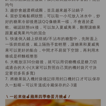
均勻
3. 越炒會越濃稠成團，並且越來越不沾鍋子
4. 當炒至略黏稠狀態，可以取一小坨放入冰水中，炒
好的糖果冷卻後應該QQ像糖果一樣，不會過於柔
軟。
確認狀態ok後，可以加入
，翻壓讓糖果
夏威夷果
跟
均勻的混合
夏威夷果
5. 快速倒入鋪上烘焙紙/不沾布的糖盤中，先附蓋上
一張烘焙紙後，戴上隔熱手套輕壓，讓糖果和
夏威夷
可以更好的黏合，中間才不易留下空隙，再利用木
果
條或是桿麵棍整形
6. 大概放涼30分鐘後，就可以用切糖機或是糖刀切
成適合的大小(大家可以對照自己買的機封袋尺寸決
定要切多長多寬)
7. 將糖果裝入機封袋後記得用封口機封口才可以保存
久一點喔～可以常溫或冷藏保存約2-3週
\
一起來做
🍎
蘋果四季春
蛋月燒
🍎
/