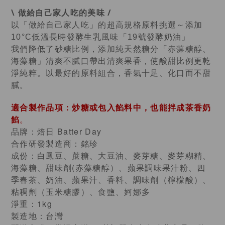
\ 做給自己家人吃的美味 /
以「做給自己家人吃」的超高規格原料挑選～
添加
10°C低溫長時發酵生乳風味「19號發酵奶油」
我們降低了砂糖比例，添加純天然糖分「赤藻糖醇、
海藻糖」清爽不膩口帶出清爽果香，使酸甜比例更乾
淨純粹。
以最好的原料組合，香氣十足、化口而不甜
膩。
適合製作品項：炒糖或包入餡料中
也能拌成茶香奶
，
餡
。
品牌：焙日 Batter Day
合作研發製造商：銘珍
成份：
白鳳豆
蔗糖
大豆油
麥芽糖
麥芽糊精
、
、
、
、
、
海藻糖
甜味劑(赤藻糖醇）
蘋果調味果汁粉
四
、
、
、
季春茶
奶油
蘋果汁
香料
調味劑（檸檬酸）
、
、
、
、
、
粘稠劑（玉米糖膠）
食鹽
妸娜多
、
、
淨重：1kg
製造地：台灣