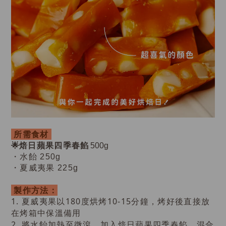
所需食材
焙日蘋果四季春
🌟
餡
500g
・水飴 250g
・夏威夷果 225g
製作方法：
1.
以180度烘烤10-15分鐘，烤好後直接放
夏威夷果
在烤箱中保溫備用
2. 將水飴加熱至微滾，加入焙日蘋果四季春餡，混合