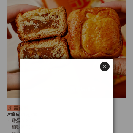
所需食材
📌
餅皮 (45g/個)
・
雞蛋液 80g
・
細砂糖 70g