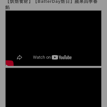
【烘焙食材】【BatterDay焙日】蘋果四季春
餡