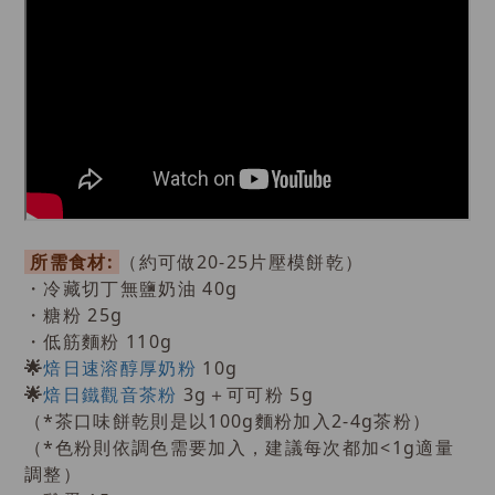
所需食材:
（約可做20-25片壓模餅乾）
・冷藏切丁無鹽奶油 40g
・糖粉 25g
・低筋麵粉 110g
焙日速溶醇厚奶粉
10g
🌟
焙日鐵觀音茶粉
3g＋可可粉 5g
🌟
（*茶口味餅乾則是以100g麵粉加入2-4g茶粉）
（*色粉則依調色需要加入，建議每次都加<1g適量
調整）