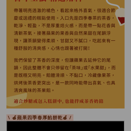
\ 🍎
蘋果四季春
厚餡餅乾
🍎 /