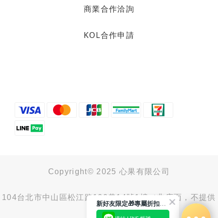
商業合作洽詢
KOL合作申請
烘焙找材料
甜而不膩的餡料在這裡！
想做中式糕餅🥮、麵包🍞、蛋糕
🍰、糖果🍬...想要的餡料這裡都選
得到！
Copyright© 2025 心果有限公司
https://heybaker.tw/3KOeGT2
104台北市中山區松江路100巷14號1樓（非店面，不提供
新好友限定🎁專屬折扣馬上領
取貨服務）