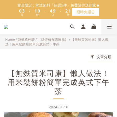
5
9
6
5
9
7
5
1
1
4
4
2
2
1
1
5
5
3
3
1
1
會員限定：常溫餡料「任選5件」免費幫你送到家🔥
會員限定：常溫餡料「任選5件」免費幫你送到家🔥
4
8
5
4
8
6
4
:
:
:
:
:
:
0
0
3
3
1
1
0
0
4
4
9
9
2
2
0
0
限時免運⏰
限時免運⏰
3
7
4
3
7
5
3
9
日
日
時
時
9
分
分
秒
秒
9
2
2
0
0
3
3
8
8
1
1
2
6
3
2
6
4
2
8
9
8
8
1
1
2
2
7
7
0
0
1
5
2
1
5
3
1
【日本BRUNO】寶可夢😍／miffy🩷聯名電烤盤！
7
8
7
9
7
0
0
1
1
6
6
:
:
:
0
4
1
0
4
9
2
0
馬上跟團👉
6
9
7
6
8
6
0
0
5
5
日
時
分
秒
3
0
3
8
1
5
8
6
5
9
7
5
4
4
Home
/
部落格列表
/
【烘焙粉食譜推薦】
/
【無麩質米司康】懶人做
2
2
7
0
4
7
5
4
8
6
4
法！用米鬆餅粉簡單完成英式下午茶
3
3
1
1
6
＼2026全新口味／焙日餡料今年絕不能錯過🔥來去逛逛>>
3
6
4
3
7
5
3
2
2
0
0
5
2
5
3
2
6
4
2
1
1
文章分類
4
1
4
2
1
5
3
1
會員限定：常溫餡料「任選5件」免費幫你送到家🔥
0
0
3
:
:
:
0
3
1
0
4
9
2
0
限時免運⏰
2
【無麩質米司康】懶人做法！
日
時
分
秒
2
0
3
8
1
1
1
2
7
0
用米鬆餅粉簡單完成英式下午
0
0
1
6
茶
0
5
4
3
2024-01-16
2
1