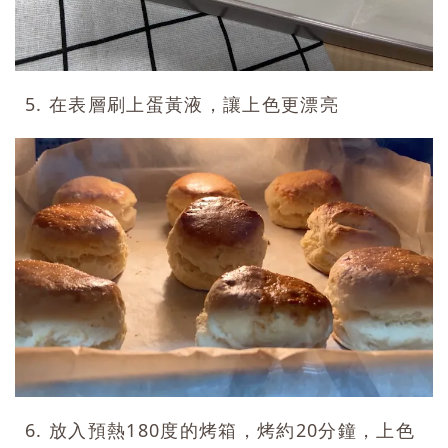
5. 在表層刷上蛋黃液，讓上色更漂亮
6. 放入預熱180度的烤箱，烤約20分鐘，上色