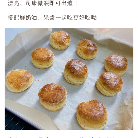
漂亮、司康微裂即可出爐！
搭配鮮奶油、果醬一起吃更好吃呦