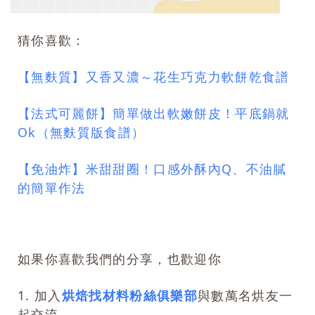
猜你喜歡：
【無麩質】又香又濃～花生巧克力軟餅乾食譜
【法式可麗餅】簡單做出軟嫩餅皮！平底鍋就
Ok（無麩質版食譜）
【免油炸】米甜甜圈！口感外酥內Q、不油膩
的簡單作法
如果你喜歡我們的分享，也歡迎你
1. 加入
烘焙找材料粉絲俱樂部
與數萬名烘友一
起交流