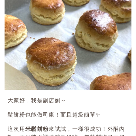
0
大家好，我是副店劉～
鬆餅粉也能做司康！而且超級簡單✨
這次用
米鬆餅粉
來試試，一樣很成功！外酥內