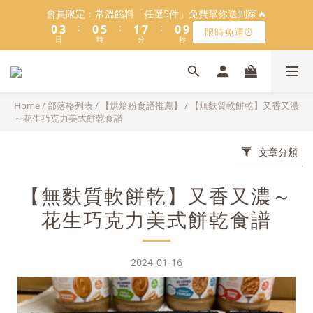
5
9
5
6
5
1
1
4
4
1
1
6
6
2
2
8
8
1
1
9
9
會員限定：常溫餡料「任選5件」免費幫你送到家🔥
會員限定：常溫餡料「任選5件」免費幫你送到家🔥
4
8
4
9
5
4
:
:
:
:
:
:
0
0
3
3
0
0
5
5
1
1
7
7
0
0
8
8
限時免運⏰
限時免運⏰
3
7
3
8
4
3
9
日
日
9
時
時
分
分
9
秒
秒
2
2
4
4
0
0
6
6
7
7
2
6
2
7
3
9
2
8
8
9
8
1
1
3
3
5
5
6
6
1
5
1
6
2
8
1
9
【日本BRUNO】寶可夢😍／miffy🩷聯名電烤盤！
7
7
8
7
0
0
2
2
4
4
5
5
:
:
:
0
4
0
5
1
7
0
8
馬上跟團👉
6
9
6
7
6
1
1
3
3
4
4
日
時
分
秒
3
4
0
6
7
5
8
5
6
5
0
0
2
2
3
3
Home
/
部落格列表
/
【烘焙粉食譜推薦】
/
【無麩質軟餅乾】又香又濃
2
3
5
6
＼LINE好友招募🔥／加入就送【焙日烘焙粉-$30折扣券】🎉
4
7
4
9
5
4
～花生巧克力美式餅乾食譜
1
1
2
2
1
2
4
5
3
6
3
8
4
3
>> 點我加入
0
0
1
1
0
1
3
4
2
5
2
7
3
9
2
0
0
文章分類
0
2
3
1
4
1
6
2
8
1
9
會員限定：常溫餡料「任選5件」免費幫你送到家🔥
1
2
:
:
:
0
3
0
5
1
7
0
8
限時免運⏰
0
1
【無麩質軟餅乾】又香又濃～
日
時
分
秒
2
4
0
6
7
0
1
3
5
6
花生巧克力美式餅乾食譜
0
2
4
5
1
3
4
0
2
3
2024-01-16
1
2
0
1
0