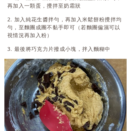
再加入一顆蛋，攪拌至奶霜狀
2. 加入純花生醬拌勻，再加入米鬆餅粉攪拌均
勻，至
麵團成團不黏手即可
（若麵團偏濕可以
視情況再加入粉）
3. 最後將巧克力片撥成小塊，拌入麵糊中