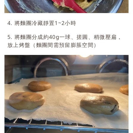
4. 將麵團冷藏靜置1~2小時
5. 將麵團分成約40g一球、搓圓、稍微壓扁，
放上烤盤（麵團間需預留膨脹空間）