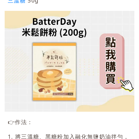
三溫糖
50g
👉
作法：
1. 將三溫糖、黑糖粉加入融化無鹽奶油拌勻，