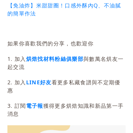
【免油炸】米甜甜圈！口感外酥內Q、不油膩
的簡單作法
如果你喜歡我們的分享，也歡迎你
1. 加入
烘焙找材料粉絲俱樂部
與數萬名烘友一
起交流
2. 加入
LINE好友
看更多私藏食譜與不定期優
惠
3. 訂閱
電子報
獲得更多烘焙知識和新品第一手
消息