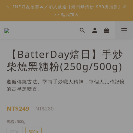
5
7
5
5
9
5
3
0
1
6
2
3
1
3
1
9
1
5
6
1
會員限定：常溫餡料「任選5件」免費幫你送到家🔥
＼LINE好友招募🔥／加入就送【焙日烘焙粉-$30折扣券】🎉
4
6
4
4
8
9
4
2
0
5
1
2
:
:
:
0
2
0
8
0
4
5
0
限時免運⏰
3
5
3
3
7
8
3
>> 點我加入
1
4
0
1
日
時
分
秒
1
7
3
4
2
4
2
2
6
7
2
0
3
0
0
6
2
3
1
3
1
9
1
5
6
1
會員限定：常溫餡料「任選5件」免費幫你送到家🔥
2
5
1
2
:
:
:
0
2
0
8
0
4
5
0
限時免運⏰
1
4
0
1
日
時
分
秒
1
7
3
4
0
3
0
0
6
2
3
【BatterDay焙日】手炒
2
5
1
2
1
4
0
1
柴燒黑糖粉(250g/500g)
0
3
0
2
1
遵循傳統古法、堅持手炒職人精神，每個人兒時記憶
0
的古早黑糖香。
NT$249
NT$280
規格
: 500g
250g
500g