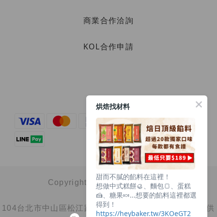
商業合作洽詢
KOL合作申請
烘焙找材料
甜而不膩的餡料在這裡！
Copyright© 2025 心果有限公司
想做中式糕餅🥮、麵包🍞、蛋糕
🍰、糖果🍬...想要的餡料這裡都選
得到！
104台北市中山區松江路100巷14號1樓（非店面，不提供
https://heybaker.tw/3KOeGT2