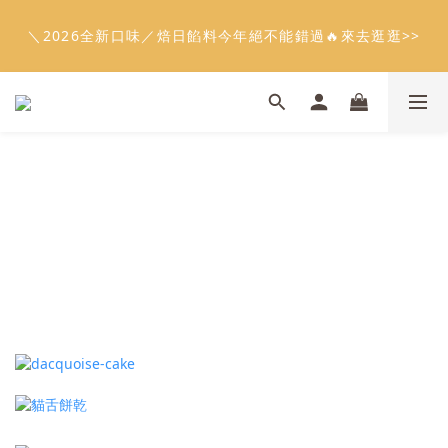
5
8
6
5
9
4
0
0
7
3
2
3
2
6
1
4
2
1
6
5
會員限定：常溫餡料「任選5件」免費幫你送到家🔥
9
4
7
5
4
9
8
3
6
2
1
2
1
＼2026全新口味／焙日餡料今年絕不能錯過🔥來去逛逛>>
9
5
:
:
:
0
3
1
0
5
4
8
限時免運⏰
3
6
4
3
8
7
2
5
1
0
1
0
日
時
分
秒
8
4
2
0
4
3
7
2
5
3
2
7
6
1
4
0
0
7
3
1
3
2
6
1
4
2
1
6
5
會員限定：常溫餡料「任選5件」免費幫你送到家🔥
0
3
6
2
0
2
1
9
5
:
:
:
0
3
1
0
5
4
限時免運⏰
2
5
1
1
0
日
時
分
秒
8
4
2
0
4
3
1
4
0
0
7
3
1
3
2
0
3
6
2
0
2
1
2
5
1
1
0
1
4
0
0
0
3
2
1
0